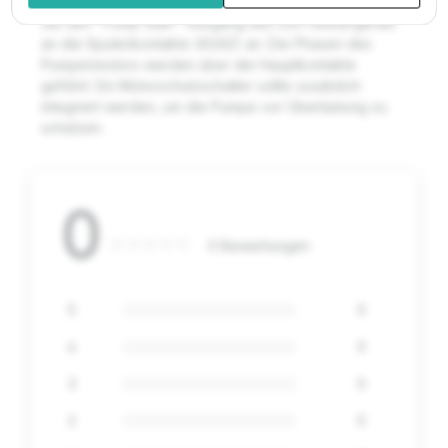
Schaltschrank auf einer Hutschiene erfolgen. Schließen
Sie den "Pump Start"-Ausgang des 24V-Steuergeräts
an die Spulenkontakte (A1/A2) an. Die Phasen des
Pumpenmotors werden über die Hauptkontakte
geführt. Ein Motorschutzschalter sollte zusätzlich
integriert werden, um die Pumpe vor Überlastung zu
schützen.
0
0 Bewertungen
5
0
4
0
3
0
2
0