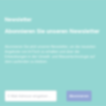
Newsletter
Abonnieren Sie unseren Newsletter
Abonnieren Sie jetzt unseren Newsletter, um die neuesten
Angebote von IrriTech zu erhalten und über die
Entwicklungen in der Umwelt- und Wassertechnologie auf
dem Laufenden zu bleiben.
Abonnieren