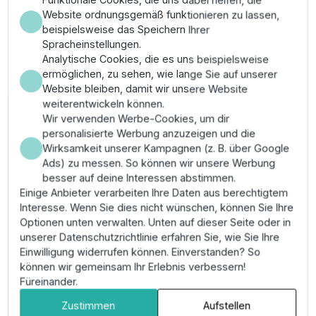
Funktionale Cookies, die uns dabei helfen, die
wird eine extrem hohe Schaltspielzahl und maximale
Website ordnungsgemäß funktionieren zu lassen,
Betriebssicherheit im professionellen Garten- und
beispielsweise das Speichern Ihrer
Landschaftsbau gewährleistet.
Spracheinstellungen.
Wichtigste Merkmale
Analytische Cookies, die es uns beispielsweise
ermöglichen, zu sehen, wie lange Sie auf unserer
Website bleiben, damit wir unsere Website
✔
Hochleistung:
Schaltet 3-Phasen-Lasten bis zu
weiterentwickeln können.
75 kW sicher und zuverlässig.
Wir verwenden Werbe-Cookies, um dir
✔
Industriequalität:
Original Moeller/Eaton
personalisierte Werbung anzuzeigen und die
Komponenten für höchste Langlebigkeit.
Wirksamkeit unserer Kampagnen (z. B. über Google
✔
Steuerung:
Optimierte 24V AC Spule für den
Ads) zu messen. So können wir unsere Werbung
direkten Anschluss an Hunter oder Rain Bird
besser auf deine Interessen abstimmen.
Geräte.
Einige Anbieter verarbeiten Ihre Daten aus berechtigtem
✔
Sicherheit:
Berührungssichere Klemmen
Interesse. Wenn Sie dies nicht wünschen, können Sie Ihre
gemäß VDE-Vorschriften.
Optionen unten verwalten. Unten auf dieser Seite oder in
unserer Datenschutzrichtlinie erfahren Sie, wie Sie Ihre
Anwendungsbereich & Montage
Einwilligung widerrufen können. Einverstanden? So
können wir gemeinsam Ihr Erlebnis verbessern!
Einsatz in landwirtschaftlichen Systemen, Sportplätzen
Füreinander.
oder großen Parkanlagen mit Brunnenpumpen. Die
Montage muss zwingend in einem geeigneten
Zustimmen
Aufstellen