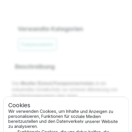
Verwandte Kategorien
Pumpenzubehör
Beschreibung
Das
Moeller (Eaton) Pumpenstartrelais
ist ein
industrielles Schaltschütz zur sicheren Aktivierung von
Hochleistungspumpen über einen
Bewässerungscomputer. Es dient als Lasttrennung
Cookies
zwischen der schwachen 24V-Steuerspannung des
Wir verwenden Cookies, um Inhalte und Anzeigen zu
Computers und der massiven Leistungsaufnahme
personalisieren, Funktionen für soziale Medien
großer 3-Phasen-Motoren (400V). Durch die
bereitzustellen und den Datenverkehr unserer Website
zu analysieren.
Verwendung von Qualitätskomponenten von Moeller