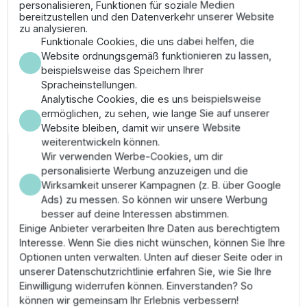
personalisieren, Funktionen für soziale Medien
Druckaufbau durch 8 Edelstahl-Hydraulikstufen.
bereitzustellen und den Datenverkehr unserer Website
Widerstandsfähigkeit gegenüber mineralhaltigem
zu analysieren.
Grundwasser durch hochwertige Werkstoffwahl.
Funktionale Cookies, die uns dabei helfen, die
Sicherer Betrieb und lange Standzeiten durch
Website ordnungsgemäß funktionieren zu lassen,
integriertes Sandsieb und robuste mechanische
beispielsweise das Speichern Ihrer
Lagerung.
Spracheinstellungen.
Hoher Wirkungsgrad reduziert die
Analytische Cookies, die es uns beispielsweise
Amortisationszeit der Anlage durch gesenkte
ermöglichen, zu sehen, wie lange Sie auf unserer
Energiekosten.
Website bleiben, damit wir unsere Website
Konstante Leistungswerte gemäß ISO 9906 für
weiterentwickeln können.
verlässliche Planungsdaten in der
Wir verwenden Werbe-Cookies, um dir
Wasserwirtschaft.
personalisierte Werbung anzuzeigen und die
Wirksamkeit unserer Kampagnen (z. B. über Google
Montage & Anwendung
Ads) zu messen. So können wir unsere Werbung
besser auf deine Interessen abstimmen.
Versenken Sie die SP 9-8 an einem Edelstahlseil und
Einige Anbieter verarbeiten Ihre Daten aus berechtigtem
achten Sie auf eine spannungsfreie Rohrverlegung.
Interesse. Wenn Sie dies nicht wünschen, können Sie Ihre
Die elektrische Anbindung muss über einen
Optionen unten verwalten. Unten auf dieser Seite oder in
Motorschutzschalter erfolgen, der den Drehstrommotor
unserer Datenschutzrichtlinie erfahren Sie, wie Sie Ihre
bei Blockierung oder Phasenausfall sicher abschaltet.
Einwilligung widerrufen können. Einverstanden? So
Verwenden Sie für die Druckleitung ausschließlich
können wir gemeinsam Ihr Erlebnis verbessern!