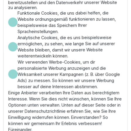
bereitzustellen und den Datenverkehr unserer Website
Gehäuseverbindungen nach bewährtem NEMA-
zu analysieren.
Standard.
Funktionale Cookies, die uns dabei helfen, die
Zertifizierte Materialgüte ermöglicht den
Website ordnungsgemäß funktionieren zu lassen,
bedenkenlosen Einsatz in der
beispielsweise das Speichern Ihrer
Trinkwasserförderung.
Spracheinstellungen.
Integrierter Rückflussverhinderer schont die
Analytische Cookies, die es uns beispielsweise
Mechanik und verhindert Wasserrücklauf aus der
ermöglichen, zu sehen, wie lange Sie auf unserer
Steigleitung.
Website bleiben, damit wir unsere Website
weiterentwickeln können.
Montage & Anwendung
Wir verwenden Werbe-Cookies, um dir
personalisierte Werbung anzuzeigen und die
Installieren Sie die SP 7-5 vertikal im Brunnen und
Wirksamkeit unserer Kampagnen (z. B. über Google
fixieren Sie das Stromkabel mit wasserfesten Schellen
Ads) zu messen. So können wir unsere Werbung
an der Steigleitung. Schließen Sie die Pumpe an ein
besser auf deine Interessen abstimmen.
Steuergerät mit thermischem Überlastschutz an, um
Einige Anbieter verarbeiten Ihre Daten aus berechtigtem
den 230V-Antrieb bei Blockierung sicher abzuschalten.
Interesse. Wenn Sie dies nicht wünschen, können Sie Ihre
Prüfen Sie die Eintauchtiefe regelmäßig; die Kühlung ist
Optionen unten verwalten. Unten auf dieser Seite oder in
nur durch eine ausreichende Umströmung des Motors
unserer Datenschutzrichtlinie erfahren Sie, wie Sie Ihre
gewährleistet. Nach der Montage sollte das System
Einwilligung widerrufen können. Einverstanden? So
schrittweise entlüftet werden.
können wir gemeinsam Ihr Erlebnis verbessern!
Füreinander.
Pro-Tipp:
Verwenden Sie ein
Rückschlagventil