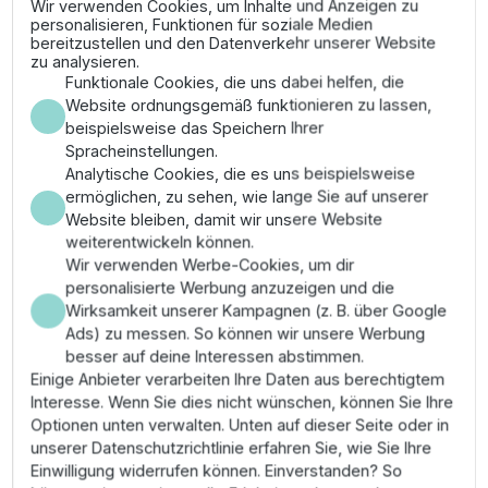
Wir verwenden Cookies, um Inhalte und Anzeigen zu
Strukturbauteile.
personalisieren, Funktionen für soziale Medien
Einfache Installation im 230V-Netz durch
bereitzustellen und den Datenverkehr unserer Website
Kompatibilität mit Standard-Steuerboxen und
zu analysieren.
Anlaufkondensatoren.
Funktionale Cookies, die uns dabei helfen, die
Lange Lebensdauer der Hydraulik durch
Website ordnungsgemäß funktionieren zu lassen,
sandresistente Konstruktion und
beispielsweise das Speichern Ihrer
wassergeschmierte Gleitlager.
Spracheinstellungen.
Passgenauigkeit für Bohrbrunnen ab DN 100
Analytische Cookies, die es uns beispielsweise
ermöglicht eine optimale Wärmeableitung des
ermöglichen, zu sehen, wie lange Sie auf unserer
Motors.
Website bleiben, damit wir unsere Website
weiterentwickeln können.
Montage & Anwendung
Wir verwenden Werbe-Cookies, um dir
personalisierte Werbung anzuzeigen und die
Montieren Sie die Pumpe vertikal oder horizontal unter
Wirksamkeit unserer Kampagnen (z. B. über Google
Verwendung eines Kühlmantels, falls die
Ads) zu messen. So können wir unsere Werbung
Umströmungsgeschwindigkeit in weiten Schächten
besser auf deine Interessen abstimmen.
nicht ausreicht. Schließen Sie die Druckleitung
Einige Anbieter verarbeiten Ihre Daten aus berechtigtem
spannungsfrei an den Rp 1 1/2 Zoll Abgang an. Da die
Interesse. Wenn Sie dies nicht wünschen, können Sie Ihre
Pumpe keinen internen Motorschutz besitzt, ist ein
Optionen unten verwalten. Unten auf dieser Seite oder in
externes Schaltgerät mit thermischem Auslöser
unserer Datenschutzrichtlinie erfahren Sie, wie Sie Ihre
zwingend erforderlich. Kontrollieren Sie vor dem
Einwilligung widerrufen können. Einverstanden? So