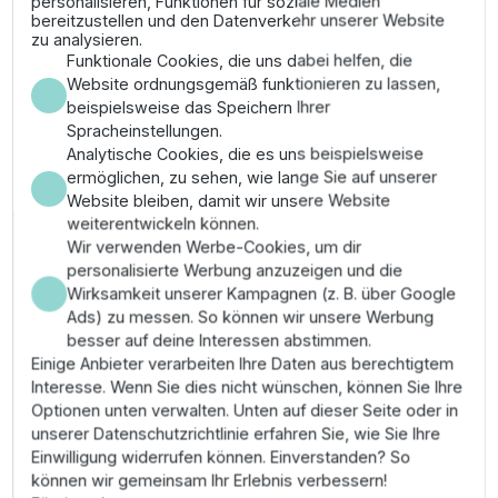
personalisieren, Funktionen für soziale Medien
im Hydraulikraum.
bereitzustellen und den Datenverkehr unserer Website
Lange Standzeiten durch Wolframcarbid-Lager
zu analysieren.
und keramische Komponenten für maximale
Funktionale Cookies, die uns dabei helfen, die
Widerstandsfähigheit.
Website ordnungsgemäß funktionieren zu lassen,
Integrierter Rückflussverhinderer schont die
beispielsweise das Speichern Ihrer
Mechanik und verhindert Wasserschläge im
Spracheinstellungen.
Rohrleitungssystem.
Analytische Cookies, die es uns beispielsweise
Hohe Passgenauigkeit für DN 100 Brunnenrohre
ermöglichen, zu sehen, wie lange Sie auf unserer
ermöglicht optimale Motorkühlung durch
Website bleiben, damit wir unsere Website
Zwangsströmung.
weiterentwickeln können.
Wir verwenden Werbe-Cookies, um dir
Montage & Anwendung
personalisierte Werbung anzuzeigen und die
Wirksamkeit unserer Kampagnen (z. B. über Google
Befestigen Sie die Pumpe an einer druckfesten
Ads) zu messen. So können wir unsere Werbung
Steigleitung (mindestens PN 10) und führen Sie das
besser auf deine Interessen abstimmen.
Elektrokabel fachgerecht nach oben. Achten Sie auf
Einige Anbieter verarbeiten Ihre Daten aus berechtigtem
eine ausreichende Überdeckung mit Wasser, um
Interesse. Wenn Sie dies nicht wünschen, können Sie Ihre
Trockenlaufschäden an der vielstufigen Hydraulik zu
Optionen unten verwalten. Unten auf dieser Seite oder in
verhindern. Schließen Sie die elektrische Zuleitung an
unserer Datenschutzrichtlinie erfahren Sie, wie Sie Ihre
ein Schaltgerät mit korrekt eingestelltem Motorschutz
Einwilligung widerrufen können. Einverstanden? So
an. Prüfen Sie regelmäßig den Isolationswiderstand
können wir gemeinsam Ihr Erlebnis verbessern!