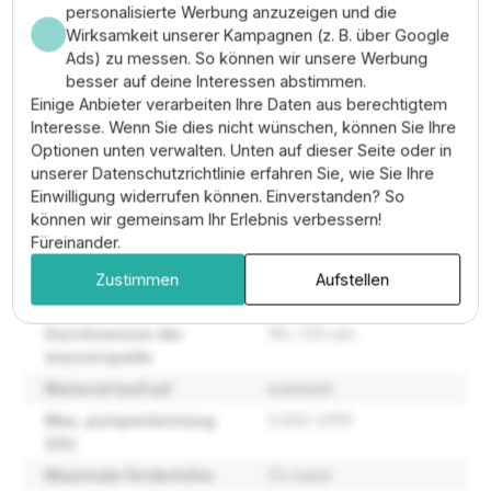
personalisierte Werbung anzuzeigen und die
Pro-Tipp:
Installieren Sie ein
Manometer direkt nach
Wirksamkeit unserer Kampagnen (z. B. über Google
dem Brunnenausgang
, um die tatsächliche
Ads) zu messen. So können wir unsere Werbung
Förderleistung gegen die Pumpenkennlinie permanent
besser auf deine Interessen abstimmen.
abgleichen zu können.
Einige Anbieter verarbeiten Ihre Daten aus berechtigtem
Interesse. Wenn Sie dies nicht wünschen, können Sie Ihre
Optionen unten verwalten. Unten auf dieser Seite oder in
Eigenschaften
unserer Datenschutzrichtlinie erfahren Sie, wie Sie Ihre
Einwilligung widerrufen können. Einverstanden? So
können wir gemeinsam Ihr Erlebnis verbessern!
Art der anwendung
Sauber, ohne feststoffe
Füreinander.
oder schleifmittel, nicht
korrosiv
Zustimmen
Aufstellen
Artikel nummer
10001k09
Durchmesser der
110 / 125 mm
wasserquelle
Material laufrad
edelstahl
Max. pumpenleistung
3.000-3.999
(l/h)
Maximale förderhöhe
55 meter