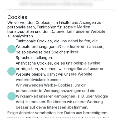
400V-Drehstrommotor in IP68-Ausführung.
Montage & Anwendung
Cookies
Wir verwenden Cookies, um Inhalte und Anzeigen zu
Führen Sie die Montage unter Berücksichtigung der
personalisieren, Funktionen für soziale Medien
bereitzustellen und den Datenverkehr unserer Website
maximal zulässigen Zugbelastung der Rohrleitung
zu analysieren.
durch. Schalten Sie das System über einen
Funktionale Cookies, die uns dabei helfen, die
Schaltschrank mit integrierter Phasenüberwachung ein.
Website ordnungsgemäß funktionieren zu lassen,
Stellen Sie sicher, dass der Brunnen vor Installation
beispielsweise das Speichern Ihrer
fachgerecht entsandet wurde, um die initiale Belastung
Spracheinstellungen.
der 31 Stufen zu minimieren.
Analytische Cookies, die es uns beispielsweise
ermöglichen, zu sehen, wie lange Sie auf unserer
Pro-Tipp:
Verwenden Sie bei dieser Stufenanzahl
Website bleiben, damit wir unsere Website
verstärkte Rohrverbindungen
(PN 40), um dem
weiterentwickeln können.
hohen Enddruck der Pumpe standzuhalten.
Wir verwenden Werbe-Cookies, um dir
personalisierte Werbung anzuzeigen und die
Eigenschaften
Wirksamkeit unserer Kampagnen (z. B. über Google
Ads) zu messen. So können wir unsere Werbung
besser auf deine Interessen abstimmen.
Art der anwendung
Sauber, ohne feststoffe
Einige Anbieter verarbeiten Ihre Daten aus berechtigtem
oder schleifmittel, nicht