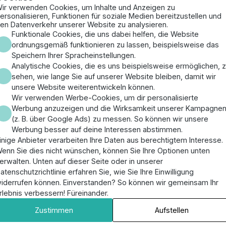
Durchmesser der wasser
e Trinkwasserhygiene und
ir verwenden Cookies, um Inhalte und Anzeigen zu
ersonalisieren, Funktionen für soziale Medien bereitzustellen und
Material laufrad
en Datenverkehr unserer Website zu analysieren.
A-40
Max. pumpenleistung (l/h
Funktionale Cookies, die uns dabei helfen, die Website
ordnungsgemäß funktionieren zu lassen, beispielsweise das
Maximale förderhöhe
Speichern Ihrer Spracheinstellungen.
dung extremer vertikaler
Maximale pumpenleistun
Analytische Cookies, die es uns beispielsweise ermöglichen, 
sehen, wie lange Sie auf unserer Website bleiben, damit wir
Minimale pumpenleistun
uktion und hochwertige
unsere Website weiterentwickeln können.
Presseanschluss
Wir verwenden Werbe-Cookies, um dir personalisierte
die resistent gegen
Pumpendurchmesser
Werbung anzuzeigen und die Wirksamkeit unserer Kampagne
(z. B. über Google Ads) zu messen. So können wir unsere
Pumpenhöhe
Rückschlagventil im
Werbung besser auf deine Interessen abstimmen.
Pumpentyp
inige Anbieter verarbeiten Ihre Daten aus berechtigtem Interesse.
den Betriebskosten auch
Schutzklasse
enn Sie dies nicht wünschen, können Sie Ihre Optionen unten
erwalten. Unten auf dieser Seite oder in unserer
Spannung
atenschutzrichtlinie erfahren Sie, wie Sie Ihre Einwilligung
Temperaturbereich der 
iderrufen können. Einverstanden? So können wir gemeinsam Ihr
flüssigkeit
rlebnis verbessern! Füreinander.
des Gewichts eine massive
Typ / serie
kte Armaturen (PN 25), die
Zustimmen
Aufstellen
indung muss über einen
Werkstoff der pumpenwe