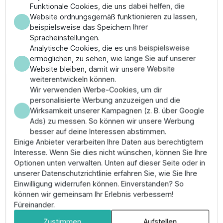
wassergeschmierte Lagerung.
Funktionale Cookies, die uns dabei helfen, die
Hohe Betriebssicherheit durch exakte
Website ordnungsgemäß funktionieren zu lassen,
Fertigungstoleranzen zur Minimierung von inneren
beispielsweise das Speichern Ihrer
Druckverlusten.
Spracheinstellungen.
Robustes Design hält auch starken
Analytische Cookies, die es uns beispielsweise
Druckschwankungen im Rohrnetz souverän stand.
ermöglichen, zu sehen, wie lange Sie auf unserer
Website bleiben, damit wir unsere Website
Montage & Anwendung
weiterentwickeln können.
Wir verwenden Werbe-Cookies, um dir
Die Montage erfordert eine fachgerechte
personalisierte Werbung anzuzeigen und die
mechanische Aufhängung an einem Edelstahlseil und
Wirksamkeit unserer Kampagnen (z. B. über Google
stabilen Rohrleitungen. Schließen Sie die Pumpe an ein
Ads) zu messen. So können wir unsere Werbung
230V-Netz über ein geeignetes Steuergerät mit
besser auf deine Interessen abstimmen.
integriertem Kondensator an. Achten Sie auf die
Einige Anbieter verarbeiten Ihre Daten aus berechtigtem
Einhaltung der maximal zulässigen Eintauchtiefe laut
Interesse. Wenn Sie dies nicht wünschen, können Sie Ihre
Datenblatt. Führen Sie vor der Inbetriebnahme eine
Optionen unten verwalten. Unten auf dieser Seite oder in
Isolationsmessung des Erdkabels durch, um die
unserer Datenschutzrichtlinie erfahren Sie, wie Sie Ihre
langfristige Betriebssicherheit zu garantieren.
Einwilligung widerrufen können. Einverstanden? So
können wir gemeinsam Ihr Erlebnis verbessern!
Pro-Tipp:
Planen Sie bei dieser Leistungsklasse einen
Füreinander.
elektronischen Trockenlaufschutz mit Sonden
ein,
Zustimmen
Aufstellen
da der SP-Motor im Gegensatz zur SQ-Serie keine