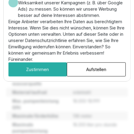
Wirksamkeit unserer Kampagnen (z. B. über Google
konstant zu halten und die Energiekosten drastisch zu
Ads) zu messen. So können wir unsere Werbung
senken.
besser auf deine Interessen abstimmen.
Einige Anbieter verarbeiten Ihre Daten aus berechtigtem
Interesse. Wenn Sie dies nicht wünschen, können Sie Ihre
Eigenschaften
Optionen unten verwalten. Unten auf dieser Seite oder in
unserer Datenschutzrichtlinie erfahren Sie, wie Sie Ihre
Einwilligung widerrufen können. Einverstanden? So
Art der anwendung
Sauber, ohne feststoffe
können wir gemeinsam Ihr Erlebnis verbessern!
oder schleifmittel, nicht
Füreinander.
korrosiv
Artikel nummer
98699361
Zustimmen
Aufstellen
Durchmesser der
110 / 125 mm
wasserquelle
Material laufrad
edelstahl
Max. pumpenleistung
18.000-18.999
(l/h)
Maximale förderhöhe
138 meter
Maximale
18.200 liter pro stunde
pumpenleistung