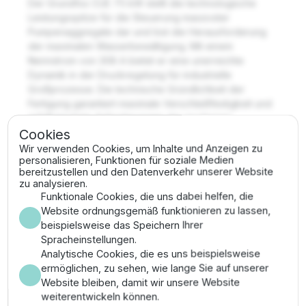
Der Grundfos CUE 75 kW stellt die technologische
Leistungsspitze für die Steuerung massivster
Pumpenaggregate dar und löst die Herausforderung
der maximalen Wasserbewältigung. Mit einem
Nennstrom von 308 A bietet er eine unerreichte
Dynamik in der Druckregelung für industrielle
Großprozesse. Die technische Gründlichkeit der
Fertigung garantiert maximale Verschleißfestigkeit und
erfüllt höchste Anforderungen der modernen
Cookies
Antriebstechnik.
Wir verwenden Cookies, um Inhalte und Anzeigen zu
Vorteile
personalisieren, Funktionen für soziale Medien
bereitzustellen und den Datenverkehr unserer Website
zu analysieren.
Spitzenleistung für monumentale Förderaufgaben
Funktionale Cookies, die uns dabei helfen, die
bei maximaler Kontrolle der hydraulischen
Website ordnungsgemäß funktionieren zu lassen,
Parameter.
beispielsweise das Speichern Ihrer
Zukunftssichere Investition durch volle
Spracheinstellungen.
Kompatibilität mit modernsten BUS-
Analytische Cookies, die es uns beispielsweise
Kommunikationssystemen.
ermöglichen, zu sehen, wie lange Sie auf unserer
Wartungsfrei durch robuste Bauweise und Einsatz
Website bleiben, damit wir unsere Website
von High-End-Komponenten nach industriellen
weiterentwickeln können.