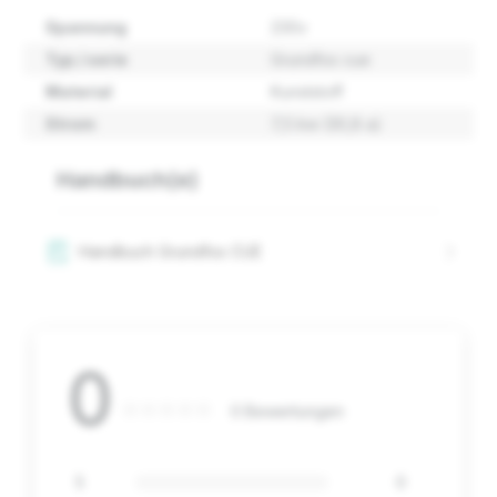
Spannung
230v
Typ / serie
Grundfos cue
Material
Kunststoff
Strom
7,5 kw (30,8 a)
Handbuch(e)
Handbuch Grundfos CUE
0
0 Bewertungen
5
0