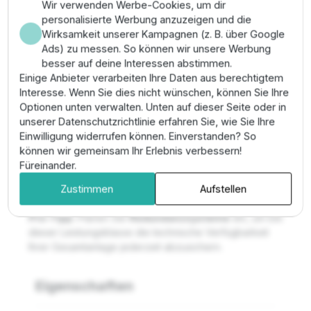
Standards.
Wir verwenden Werbe-Cookies, um dir
Höchster Schutz für das Pumpensystem durch
personalisierte Werbung anzuzeigen und die
technische Überwachung der Kavitationsgrenzen.
Wirksamkeit unserer Kampagnen (z. B. über Google
Ads) zu messen. So können wir unsere Werbung
Montage & Anwendung
besser auf deine Interessen abstimmen.
Einige Anbieter verarbeiten Ihre Daten aus berechtigtem
Die Installation muss zwingend in einem
Interesse. Wenn Sie dies nicht wünschen, können Sie Ihre
Technikgebäude mit Klimatisierung und unter
Optionen unten verwalten. Unten auf dieser Seite oder in
Beachtung höchster Stromstärken (308 A) erfolgen.
unserer Datenschutzrichtlinie erfahren Sie, wie Sie Ihre
Sichern Sie die Anlage gegen unbefugten Zugriff ab
Einwilligung widerrufen können. Einverstanden? So
und nutzen Sie die digitale Schnittstelle zur
können wir gemeinsam Ihr Erlebnis verbessern!
technischen Einbindung in das Prozessleitsystem. Die
Füreinander.
Inbetriebnahme erfordert eine umfassende technische
Zustimmen
Aufstellen
Systemprüfung.
Pro-Tipp:
Planen Sie
Redundanzsysteme
ein, um bei
dieser Leistungsklasse die technische Verfügbarkeit
Ihrer Gesamtanlage jederzeit abzusichern.
Eigenschaften