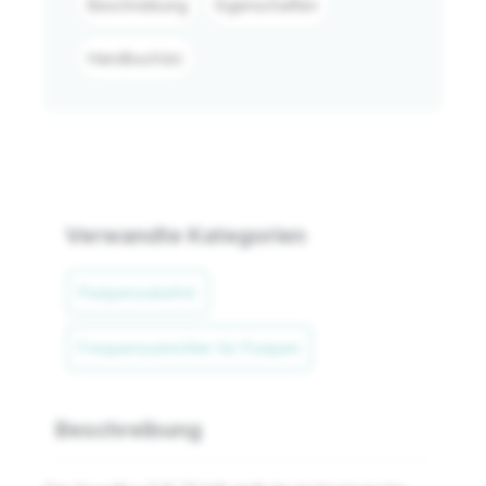
Beschreibung
Eigenschaften
Handbuch(e)
Verwandte Kategorien
Pumpenzubehör
Frequenzumrichter für Pumpen
Beschreibung