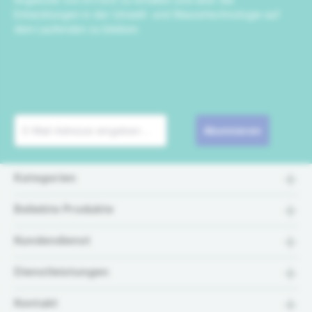
Entwicklungen in der Umwelt- und Wassertechnologie auf
dem Laufenden zu bleiben.
Abonnieren
Kategorien
Beliebte Produkte
Kundendienst
Dienstleistungen
Kontakt