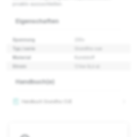
proaktiv auszuschließen.
Eigenschaften
Spannung
230v
Typ / serie
Grundfos cue
Material
Kunststoff
Strom
1,1 kw (6,6 a)
Handbuch(e)
Handbuch Grundfos CUE