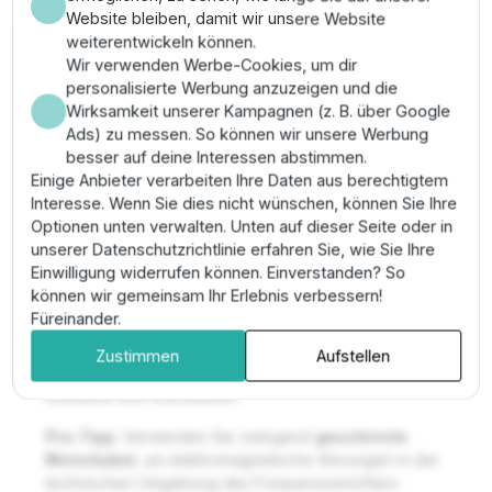
mechanischem Stress im Rohrnetz.
Website bleiben, damit wir unsere Website
Umfassender Motorschutz gegen Überlast,
weiterentwickeln können.
Trockenlauf und Unterspannung garantiert
Wir verwenden Werbe-Cookies, um dir
höchste technische Sicherheit.
personalisierte Werbung anzuzeigen und die
Hohe Passgenauigkeit für Grundfos-Sensoren
Wirksamkeit unserer Kampagnen (z. B. über Google
ermöglicht eine schnelle Plug-and-Play-
Ads) zu messen. So können wir unsere Werbung
Konfiguration über den Inbetriebnahme-
besser auf deine Interessen abstimmen.
Assistenten.
Einige Anbieter verarbeiten Ihre Daten aus berechtigtem
Montage & Anwendung
Interesse. Wenn Sie dies nicht wünschen, können Sie Ihre
Optionen unten verwalten. Unten auf dieser Seite oder in
unserer Datenschutzrichtlinie erfahren Sie, wie Sie Ihre
Montieren Sie den CUE in einem belüfteten
Einwilligung widerrufen können. Einverstanden? So
Schaltschrank gemäß den EMV-Installationsrichtlinien.
können wir gemeinsam Ihr Erlebnis verbessern!
Schließen Sie den Drucksensor an den Analogeingang
Füreinander.
an und verkabeln Sie den Motor unter Verwendung
abgeschirmter Leitungen. Nutzen Sie das intuitive
Zustimmen
Aufstellen
Bedienfeld zur technischen Parametrierung der
Sollwerte und Grenzlasten.
Pro-Tipp:
Verwenden Sie zwingend
geschirmte
Motorkabel
, um elektromagnetische Störungen in der
technischen Umgebung des Frequenzumrichters