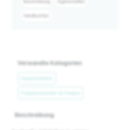
Beschreibung
Eigenschaften
Handbuch(e)
Verwandte Kategorien
Pumpenzubehör
Frequenzumrichter für Pumpen
Beschreibung