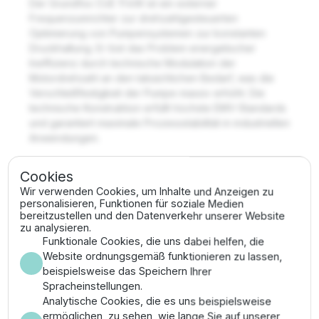
Der Grundfos CUE 11 kW ist ein externer
Frequenzumrichter zur drehzahlgesteuerten
Optimierung von Pumpensystemen zur konstanten
Druckhaltung. Er löst das Problem energetischer
Ineffizienz durch technische Modulation der
Motordrehzahl an den tatsächlichen Bedarf, was die
Verschleißfestigkeit der Pumpe massiv erhöht. Die
technische Konstruktion erfüllt höchste EMV-Standards
und garantiert maximale Prozessstabilität in industriellen
Anwendungen.
Vorteile
Cookies
Wir verwenden Cookies, um Inhalte und Anzeigen zu
Maximale Energieeinsparung durch
personalisieren, Funktionen für soziale Medien
bedarfsgerechte Drehzahlregelung zur
bereitzustellen und den Datenverkehr unserer Website
zu analysieren.
technischen Senkung der Betriebskosten.
Funktionale Cookies, die uns dabei helfen, die
Konstanter Systemdruck bei variablen
Website ordnungsgemäß funktionieren zu lassen,
Abnahmemengen durch hochgenaue PID-
beispielsweise das Speichern Ihrer
Regelung im 66 A Bereich.
Spracheinstellungen.
Wartungsarm durch Sanftanlauf-Funktion zur
Analytische Cookies, die es uns beispielsweise
technischen Vermeidung von Druckschlägen und
ermöglichen, zu sehen, wie lange Sie auf unserer