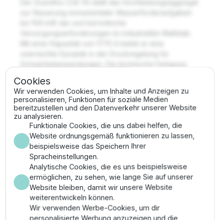
Der Grundfos CUE 90 stellt das Hochleistungsaggregat
zur Steuerung monumentaler Wasserförderaufgaben
bis 900 kW dar und löst kritische
Versorgungsanforderungen im industriellen Maßstab.
Mit einer Kapazität von 1770 A bietet er eine
unerreichte Dynamik in der Druckregelung für
Schwerlastanwendungen. Die technische Fertigung
garantiert maximale Verschleißfestigkeit und erfüllt
Cookies
höchste Anforderungen der modernen Antriebstechnik.
Wir verwenden Cookies, um Inhalte und Anzeigen zu
personalisieren, Funktionen für soziale Medien
Vorteile
bereitzustellen und den Datenverkehr unserer Website
zu analysieren.
Funktionale Cookies, die uns dabei helfen, die
Spitzenleistung im Megawatt-Bereich zur
Website ordnungsgemäß funktionieren zu lassen,
technischen Stabilisierung weitläufiger Rohrnetze.
beispielsweise das Speichern Ihrer
Optimale Energieübertragung minimiert den
Spracheinstellungen.
Spannungsabfall und erhöht den
Analytische Cookies, die es uns beispielsweise
Gesamtwirkungsgrad der Anlage.
ermöglichen, zu sehen, wie lange Sie auf unserer
Wartungsfrei durch robuste Bauweise und Einsatz
Website bleiben, damit wir unsere Website
von High-End-Leistungshalbleitern nach ISO-
weiterentwickeln können.
Standards.
Wir verwenden Werbe-Cookies, um dir
Höchster Schutz für das Pumpensystem durch
personalisierte Werbung anzuzeigen und die