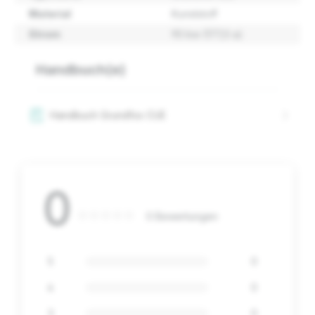
Material
Kunststoff
Strom
90 kw (177,0 a)
Handbuch(e)
Handbuch Grundfos CUE
0
0 Bewertungen
5
0
4
0
3
0