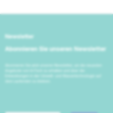
Newsletter
Abonnieren Sie unseren Newsletter
Abonnieren Sie jetzt unseren Newsletter, um die neuesten
Angebote von IrriTech zu erhalten und über die
Entwicklungen in der Umwelt- und Wassertechnologie auf
dem Laufenden zu bleiben.