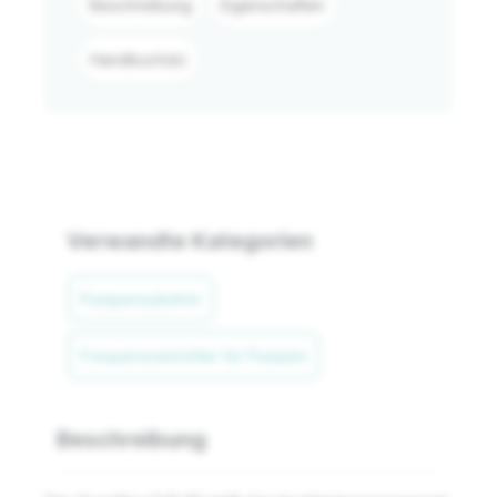
Beschreibung
Eigenschaften
Handbuch(e)
Verwandte Kategorien
Pumpenzubehör
Frequenzumrichter für Pumpen
Beschreibung