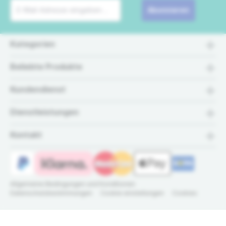
Abonnieren
Kategorien
Beliebte Produkte
Kundendienst
Dienstleistungen
Kontakt
Allgemeine Bedingungen und Konditionen
Datenschutzbestimmungen
Cookie einstellungen
Cookies
Grundfos CUE 90 Frequenzumrichter 400V /
© 2026 IrriTech.de - Alle
Der Spezialist für Grün-