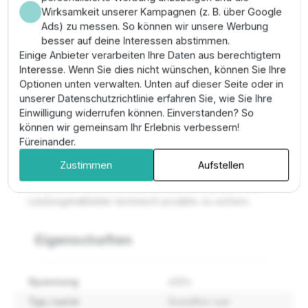
technische Überwachung der Kavitationsgrenzen.
Wirksamkeit unserer Kampagnen (z. B. über Google
Montage & Anwendung
Ads) zu messen. So können wir unsere Werbung
besser auf deine Interessen abstimmen.
Einige Anbieter verarbeiten Ihre Daten aus berechtigtem
Die Montage muss zwingend in einem
Interesse. Wenn Sie dies nicht wünschen, können Sie Ihre
Technikgebäude mit kontrollierter Atmosphäre
Optionen unten verwalten. Unten auf dieser Seite oder in
erfolgen. Sichern Sie die Anlage gegen unbefugten
unserer Datenschutzrichtlinie erfahren Sie, wie Sie Ihre
Zugriff ab und nutzen Sie die digitale Schnittstelle zur
Einwilligung widerrufen können. Einverstanden? So
technischen Einbindung in das Prozessleitsystem. Eine
können wir gemeinsam Ihr Erlebnis verbessern!
regelmäßige technische Validierung der
Füreinander.
Regelparameter wird empfohlen.
Zustimmen
Aufstellen
Pro-Tipp:
Führen Sie die
Wartung der Kühlkörper
halbjährlich durch, um die thermische Standzeit der
Leistungshalbleiter technisch proaktiv zu sichern.
Eigenschaften
Spannung
400v
Typ / serie
Grundfos cue