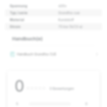
Spannung
400v
Typ / serie
Grundfos cue
Material
Kunststoff
Strom
75 kw (147,0 a)
Handbuch(e)
Handbuch Grundfos CUE
0
0 Bewertungen
5
0