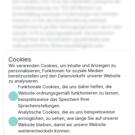
Der Grundfos CUE 75 ist die industrielle Lösung für die
Drehzahlsteuerung von 750 kW Motoren zur
Sicherstellung maximaler Fördermengen bei höchster
Präzision. Er löst die Herausforderung extremer
Anlaufströme in großen Versorgungsnetzen durch eine
robuste 1470 A Leistungselektronik. Die technische
Gründlichkeit der Konstruktion gewährleistet eine
außergewöhnliche Widerstandsfähigkeit unter
industriellen Extrembedingungen.
Cookies
Vorteile
Wir verwenden Cookies, um Inhalte und Anzeigen zu
personalisieren, Funktionen für soziale Medien
bereitzustellen und den Datenverkehr unserer Website
Präzise Lastregelung im 750 kW Segment zur
zu analysieren.
technischen Vermeidung von
Funktionale Cookies, die uns dabei helfen, die
Überdimensionierungsverlusten.
Website ordnungsgemäß funktionieren zu lassen,
Hohe mechanische Widerstandsfähigkeit durch
beispielsweise das Speichern Ihrer
industrielles Gehäusedesign und optimiertes
Spracheinstellungen.
Thermomanagement.
Analytische Cookies, die es uns beispielsweise
Vollständige Integration von
ermöglichen, zu sehen, wie lange Sie auf unserer
Motorschutzfunktionen zur proaktiven
Website bleiben, damit wir unsere Website
Vermeidung technischer Totalausfälle bei
weiterentwickeln können.