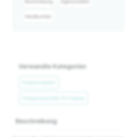
Beschreibung
Eigenschaften
Handbuch(e)
Verwandte Kategorien
Pumpenzubehör
Frequenzumrichter für Pumpen
Beschreibung