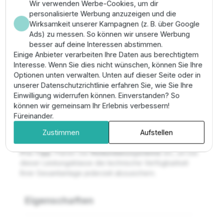
Phasenfehlern.
Wir verwenden Werbe-Cookies, um dir
Passgenauigkeit für standardisierte
personalisierte Werbung anzuzeigen und die
Steuerungsprotokolle ermöglicht eine nahtlose
Wirksamkeit unserer Kampagnen (z. B. über Google
Einbindung in die Leittechnik.
Ads) zu messen. So können wir unsere Werbung
besser auf deine Interessen abstimmen.
Montage & Anwendung
Einige Anbieter verarbeiten Ihre Daten aus berechtigtem
Interesse. Wenn Sie dies nicht wünschen, können Sie Ihre
Die Installation erfordert eine tragfähige
Optionen unten verwalten. Unten auf dieser Seite oder in
Montagefläche und muss durch qualifizierte
unserer Datenschutzrichtlinie erfahren Sie, wie Sie Ihre
Industrieelektriker durchgeführt werden. Achten Sie
Einwilligung widerrufen können. Einverstanden? So
auf die korrekte Absicherung der 1470 A Zuleitung
können wir gemeinsam Ihr Erlebnis verbessern!
gemäß den örtlichen TAB-Vorgaben. Nutzen Sie den
Füreinander.
Inbetriebnahme-Assistenten zur technischen Erfassung
Zustimmen
Aufstellen
der Motordaten.
Pro-Tipp:
Planen Sie
Redundanzsysteme
ein, um bei
dieser Leistungsklasse die technische Verfügbarkeit
Ihrer Gesamtanlage jederzeit abzusichern.
Eigenschaften