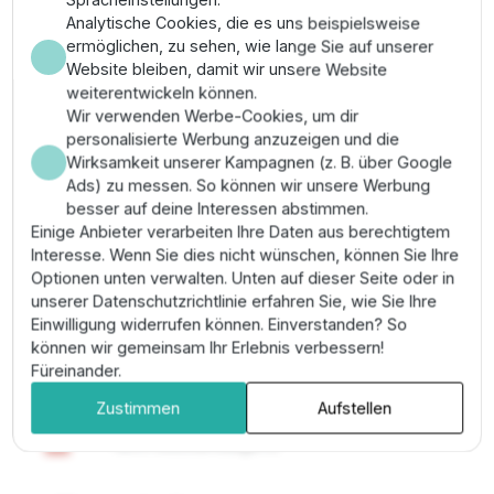
Montage & Anwendung
Spracheinstellungen.
Analytische Cookies, die es uns beispielsweise
ermöglichen, zu sehen, wie lange Sie auf unserer
Montieren Sie die Pumpe waagerecht und schließen
Website bleiben, damit wir unsere Website
Sie die Leitungen spannungsfrei an. Prüfen Sie das
weiterentwickeln können.
System vor dem Start sorgfältig.
Wir verwenden Werbe-Cookies, um dir
personalisierte Werbung anzuzeigen und die
Pro-Tipp: Installieren Sie einen Vorfilter, um die
Wirksamkeit unserer Kampagnen (z. B. über Google
Hydraulik vor Abriebpartikeln zu schützen.
Ads) zu messen. So können wir unsere Werbung
besser auf deine Interessen abstimmen.
Plus- und Minuspunkte
Einige Anbieter verarbeiten Ihre Daten aus berechtigtem
Interesse. Wenn Sie dies nicht wünschen, können Sie Ihre
Optionen unten verwalten. Unten auf dieser Seite oder in
Energieversorgung
check
unserer Datenschutzrichtlinie erfahren Sie, wie Sie Ihre
Einwilligung widerrufen können. Einverstanden? So
Pumpengehäuse aus rostfreiem Stahl
check
können wir gemeinsam Ihr Erlebnis verbessern!
Sehr leise
check
Füreinander.
Zustimmen
Aufstellen
Lieferung ohne Anschlusskabel
remove
Nicht selbstansaugend
remove