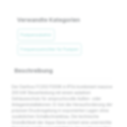
Verwandte Kategorien
Pumpenzubehör
Frequenzumrichter für Pumpen
Beschreibung
Der Danfoss FC202 P200K in IP54 kombiniert massive
200 kW Steuerleistung mit einem autarken
Gehäuseschutz für anspruchsvolle Außen- oder
Anlageninstallationen. Er löst die Herausforderung der
präzisen Druckregelung in exponierten Lagen ohne
zusätzlichen Schaltschrankbau. Die technische
Gründlichkeit der Aqua-Serie sichert eine unerreichte