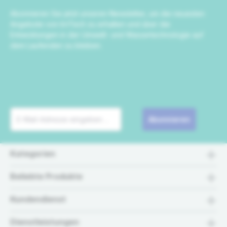
Abonnieren Sie jetzt unseren Newsletter, um die neuesten
Angebote von IrriTech zu erhalten und über die
Entwicklungen in der Umwelt- und Wassertechnologie auf
dem Laufenden zu bleiben.
Abonnieren
Kategorien
Beliebte Produkte
Kundendienst
Dienstleistungen