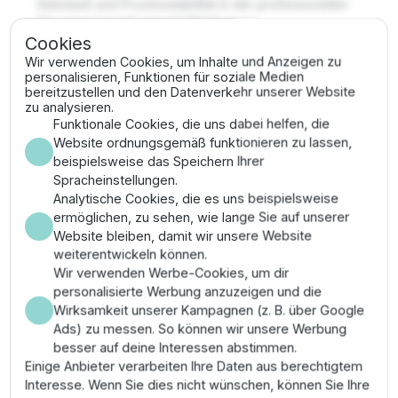
Standzeit und Prozessstabilität in der professionellen
Wasserwirtschaft gemäß DIN-Normen.
Cookies
Vorteile
Wir verwenden Cookies, um Inhalte und Anzeigen zu
personalisieren, Funktionen für soziale Medien
bereitzustellen und den Datenverkehr unserer Website
Sicherer Schutz gegen Strahlwasser und Staub
zu analysieren.
ermöglicht die technische Installation in rauen
Funktionale Cookies, die uns dabei helfen, die
Industrieumgebungen.
Website ordnungsgemäß funktionieren zu lassen,
Vollständige Kontrolle über die Pumpenleistung
beispielsweise das Speichern Ihrer
reduziert den Verschleiß der Rohrleitungen
Spracheinstellungen.
technisch signifikant.
Analytische Cookies, die es uns beispielsweise
Lange Serviceintervalle durch wartungsfreie
ermöglichen, zu sehen, wie lange Sie auf unserer
Kühlarchitektur und industriell geprüfte
Website bleiben, damit wir unsere Website
Hardwarekomponenten.
weiterentwickeln können.
Passgenauigkeit für anspruchsvolle Sensortechnik
Wir verwenden Werbe-Cookies, um dir
ermöglicht die technische Auswertung komplexer
personalisierte Werbung anzuzeigen und die
Anlagendaten.
Wirksamkeit unserer Kampagnen (z. B. über Google
Hohe Betriebssicherheit durch redundante
Ads) zu messen. So können wir unsere Werbung
Lüftersysteme zur thermischen Absicherung der
besser auf deine Interessen abstimmen.
Leistungshalbleiter.
Einige Anbieter verarbeiten Ihre Daten aus berechtigtem
Interesse. Wenn Sie dies nicht wünschen, können Sie Ihre