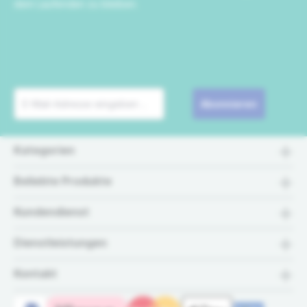
dem Laufenden zu bleiben.
Abonnieren
Kategorien
Beliebte Produkte
Kundendienst
Dienstleistungen
Kontakt