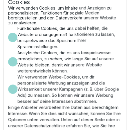
Cookies
Montage in Schaltschränken konzipiert und bietet
höchste Standzeit nach ISO-Qualitätsvorgaben.
Wir verwenden Cookies, um Inhalte und Anzeigen zu
personalisieren, Funktionen für soziale Medien
bereitzustellen und den Datenverkehr unserer Website
Vorteile
zu analysieren.
Funktionale Cookies, die uns dabei helfen, die
Herausragende Energiebilanz durch optimierte
Website ordnungsgemäß funktionieren zu lassen,
Pulsweitenmodulation zur technischen Senkung
beispielsweise das Speichern Ihrer
der Energiekosten.
Spracheinstellungen.
Sicherer Schutz des Motors durch integrierte
Analytische Cookies, die es uns beispielsweise
Überwachungsfunktionen gegen
ermöglichen, zu sehen, wie lange Sie auf unserer
Phasenungleichheit und Erdschluss.
Website bleiben, damit wir unsere Website
Hohe Passgenauigkeit für standardisierte
weiterentwickeln können.
Steuerungsprotokolle (Modbus RTU) zur
Wir verwenden Werbe-Cookies, um dir
technischen Systemintegration.
personalisierte Werbung anzuzeigen und die
Wartungsfreundlichkeit durch modularen Aufbau
Wirksamkeit unserer Kampagnen (z. B. über Google
und werkzeuglosen Austausch des Bedienfeldes.
Ads) zu messen. So können wir unsere Werbung
besser auf deine Interessen abstimmen.
Montage & Anwendung
Einige Anbieter verarbeiten Ihre Daten aus berechtigtem
Interesse. Wenn Sie dies nicht wünschen, können Sie Ihre
Befestigen Sie den Umrichter waagerecht oder
Optionen unten verwalten. Unten auf dieser Seite oder in
senkrecht auf der Montageplatte im Schaltschrank.
unserer Datenschutzrichtlinie erfahren Sie, wie Sie Ihre