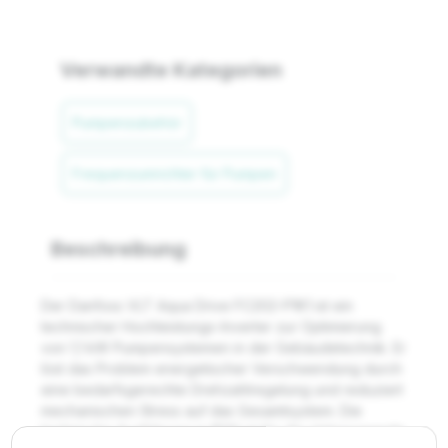
Verwandte Kategorien
Pumpenzubehör
Frequenzumrichter für Pumpen
Beschreibung
Der Danfoss VLT Aqua Drive FC202-P1K1 ist ein
technischer Hochleistungs-Inverter zur Optimierung
von 1,1 kW Pumpensystemen in der Gebäudetechnik. Er
löst das Problem energetischer Verschwendung durch
eine bedarfsgerechte Drehzahlregelung und reduziert
mechanischen Stress auf das Gesamtsystem. Die
technische Ausführung in IP20 ist für die platzsparende