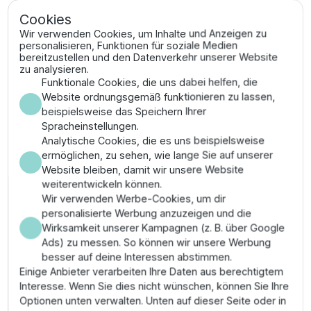
garantiert höchste Passgenauigkeit und
Cookies
Verschleißfestigkeit gemäß industriellen
Qualitätsvorgaben.
Wir verwenden Cookies, um Inhalte und Anzeigen zu
personalisieren, Funktionen für soziale Medien
bereitzustellen und den Datenverkehr unserer Website
Vorteile
zu analysieren.
Funktionale Cookies, die uns dabei helfen, die
Herausragende energetische Effizienz reduziert
Website ordnungsgemäß funktionieren zu lassen,
die Betriebskosten massiv durch prozessnahe
beispielsweise das Speichern Ihrer
Drehzahlregelung.
Spracheinstellungen.
Integrierter Motorschutz gegen thermische
Analytische Cookies, die es uns beispielsweise
Überlastung und Phasenausfall garantiert
ermöglichen, zu sehen, wie lange Sie auf unserer
maximale technische Sicherheit.
Website bleiben, damit wir unsere Website
Vermeidung von Kavitation durch technische
weiterentwickeln können.
Überwachung des Mindestdrucks in der
Wir verwenden Werbe-Cookies, um dir
Ansaugleitung nach DIN-Vorgaben.
personalisierte Werbung anzuzeigen und die
Wartungsfreundlichkeit durch modularen Aufbau
Wirksamkeit unserer Kampagnen (z. B. über Google
und einfach austauschbare Lüftereinheiten zur
Ads) zu messen. So können wir unsere Werbung
Standzeiterhöhung.
besser auf deine Interessen abstimmen.
Einige Anbieter verarbeiten Ihre Daten aus berechtigtem
Montage & Anwendung
Interesse. Wenn Sie dies nicht wünschen, können Sie Ihre
Optionen unten verwalten. Unten auf dieser Seite oder in