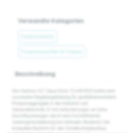
Verwandte Kategorien
Pumpenzubehör
Frequenzumrichter für Pumpen
Beschreibung
Der Danfoss VLT Aqua Drive 7,5 kW IP20 bietet eine
souveräne Regelungsleistung für großdimensionierte
Pumpenaggregate in der Industrie und
Gebäudetechnik. Er löst Anforderungen an hohe
Durchflussmengen durch eine hocheffiziente
Leistungsmodulierung bei minimaler Abwärme. Die
kompakte Bauform für den Schaltschrankeinbau