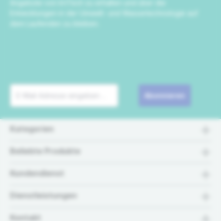
Angebote von IrriTech zu erhalten und über die
Entwicklungen in der Umwelt- und Wassertechnologie auf
dem Laufenden zu bleiben.
Abonnieren
Kategorien
Beliebte Produkte
Kundendienst
Dienstleistungen
Kontakt