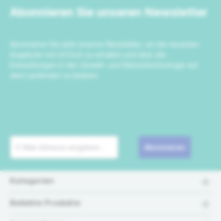
Abonnieren Sie unseren Newsletter
Abonnieren Sie jetzt unseren Newsletter, um die neuesten
Angebote von IrriTech zu erhalten und über die
Entwicklungen in der Umwelt- und Wassertechnologie auf
dem Laufenden zu bleiben.
Abonnieren
Kategorien
Beliebte Produkte