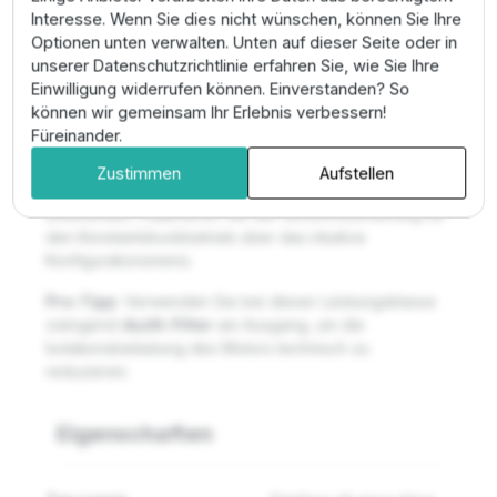
24/7-Dauerbetrieb.
Interesse. Wenn Sie dies nicht wünschen, können Sie Ihre
Optionen unten verwalten. Unten auf dieser Seite oder in
Montage & Anwendung
unserer Datenschutzrichtlinie erfahren Sie, wie Sie Ihre
Einwilligung widerrufen können. Einverstanden? So
Die Montage der IP00-Einheit muss zwingend in einem
können wir gemeinsam Ihr Erlebnis verbessern!
belüfteten Gehäuse erfolgen, das den notwendigen
Füreinander.
Berührungsschutz bietet. Schließen Sie den Motor
unter Verwendung geschirmter Kabel an, um
Zustimmen
Aufstellen
elektromagnetische Störungen technisch zu
unterbinden. Kalibrieren Sie die Sensorrückführung für
den Konstantdruckbetrieb über das intuitive
Konfigurationsmenü.
Pro-Tipp:
Verwenden Sie bei dieser Leistungsklasse
zwingend
du/dt-Filter
am Ausgang, um die
Isolationsbelastung des Motors technisch zu
reduzieren.
Eigenschaften