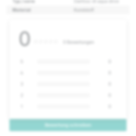
Typ / serie
Danfoss vlt aqua drive
Material
Kunststoff
0
0 Bewertungen
5
0
4
0
3
0
2
0
1
0
Bewertung schreiben