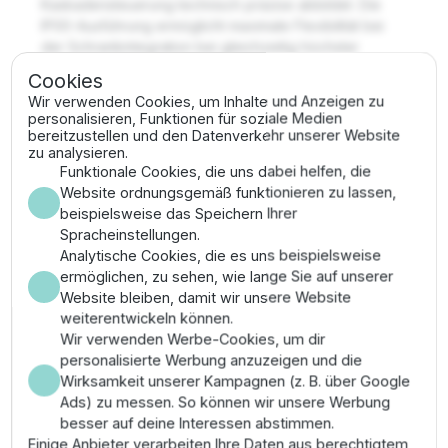
Kaskadensteuerung technisch präzise abbildet. Die
IP00-Ausführung ermöglicht maximale Flexibilität bei
der Schrankintegration bei gleichzeitig höchster
thermischer Belastbarkeit.
Cookies
Wir verwenden Cookies, um Inhalte und Anzeigen zu
Vorteile
personalisieren, Funktionen für soziale Medien
bereitzustellen und den Datenverkehr unserer Website
zu analysieren.
Maximale Leistungsdichte für industrielle
Funktionale Cookies, die uns dabei helfen, die
Großprojekte bei voller Flexibilität der
Website ordnungsgemäß funktionieren zu lassen,
mechanischen Schaltschrank-Integration.
beispielsweise das Speichern Ihrer
Hohe Prozessstabilität durch dedizierte
Spracheinstellungen.
Pumpenschutzfunktionen wie die Erkennung von
Analytische Cookies, die es uns beispielsweise
geschlossenen Ventilen nach ISO-Norm.
ermöglichen, zu sehen, wie lange Sie auf unserer
Energetische Effizienzsteigerung durch stufenlose
Website bleiben, damit wir unsere Website
Frequenzmodulation zur technischen Vermeidung
weiterentwickeln können.
von Start-Stopp-Verlusten.
Wir verwenden Werbe-Cookies, um dir
Lange Standzeit der Leistungselektronik durch
personalisierte Werbung anzuzeigen und die
intelligentes thermisches Management und
Wirksamkeit unserer Kampagnen (z. B. über Google
hochwertige Kondensatoren.
Ads) zu messen. So können wir unsere Werbung
Verschleißfestigkeit durch robuste
besser auf deine Interessen abstimmen.
Industriekomponenten, optimiert für den harten
Einige Anbieter verarbeiten Ihre Daten aus berechtigtem