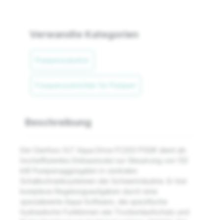
Verwandte Kategorien
Pumpenzubehör
Frequenzumrichter für Pumpen
Beschreibung
Der Danfoss VLT Aqua Drive FC202 P132K dient als
hocheffizientes Einbaumodul zur Steuerung von 132
kW Pumpenaggregaten in zentralen
Schaltschranksystemen der Schwerindustrie. Er löst
komplexe Regelungsaufgaben durch eine
spezialisierte Aqua-Software, die spezifische
hydraulische Funktionen wie Trockenlaufschutz und