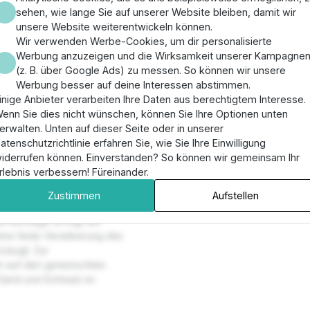
sehen, wie lange Sie auf unserer Website bleiben, damit wir
 durch seine schwere
unsere Website weiterentwickeln können.
Eigenschaften
Wind. Die
Wir verwenden Werbe-Cookies, um dir personalisierte
oriten für Gartenbau und
Werbung anzuzeigen und die Wirksamkeit unserer Kampagne
(z. B. über Google Ads) zu messen. So können wir unsere
Sprinklertyp
Werbung besser auf deine Interessen abstimmen.
Sprühbereich
inige Anbieter verarbeiten Ihre Daten aus berechtigtem Interesse.
Sprühwinkel
enn Sie dies nicht wünschen, können Sie Ihre Optionen unten
erwalten. Unten auf dieser Seite oder in unserer
r.
Wasserverbrauch
atenschutzrichtlinie erfahren Sie, wie Sie Ihre Einwilligung
Workload
iderrufen können. Einverstanden? So können wir gemeinsam Ihr
 Messingkomponenten.
rlebnis verbessern! Füreinander.
Verbindung
age
Zustimmen
Aufstellen
e Montage erfolgt auf
ine feste Verankerung des
zeugt. Zur
ch auf den gewünschten
 Sand und Schmutz im