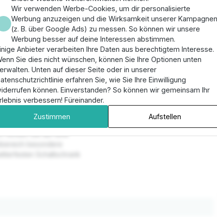
n Leitungen durch zu hohen
Wir verwenden Werbe-Cookies, um dir personalisierte
Verbindung
Werbung anzuzeigen und die Wirksamkeit unserer Kampagne
(z. B. über Google Ads) zu messen. So können wir unsere
Trafo möglich
Werbung besser auf deine Interessen abstimmen.
imierte Wasserabgabe
inige Anbieter verarbeiten Ihre Daten aus berechtigtem Interesse.
stärktem Kunststoff
enn Sie dies nicht wünschen, können Sie Ihre Optionen unten
Feuchtraumumgebungen
erwalten. Unten auf dieser Seite oder in unserer
tage
atenschutzrichtlinie erfahren Sie, wie Sie Ihre Einwilligung
iderrufen können. Einverstanden? So können wir gemeinsam Ihr
rlebnis verbessern! Füreinander.
en Hausgarten-Systemen, die
tallation muss unter
Zustimmen
Aufstellen
en erfolgen. Das Ventil
rt. Achten Sie auf eine
nbereich besondere
etterfesten Schaltschrank