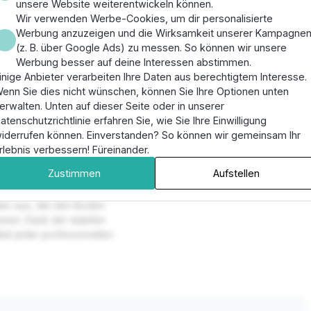
ngenregulierung sorgt dafür,
unsere Website weiterentwickeln können.
es abstimmen können, um
Wir verwenden Werbe-Cookies, um dir personalisierte
Werbung anzuzeigen und die Wirksamkeit unserer Kampagne
(z. B. über Google Ads) zu messen. So können wir unsere
Werbung besser auf deine Interessen abstimmen.
pießgehäuse
inige Anbieter verarbeiten Ihre Daten aus berechtigtem Interesse.
 der Düsenkappe
enn Sie dies nicht wünschen, können Sie Ihre Optionen unten
nverankerung
erwalten. Unten auf dieser Seite oder in unserer
atenschutzrichtlinie erfahren Sie, wie Sie Ihre Einwilligung
tage
iderrufen können. Einverstanden? So können wir gemeinsam Ihr
rlebnis verbessern! Füreinander.
ößeren Staudenbeeten.
Zustimmen
Aufstellen
den Fläche. Schließen Sie
hen des Düsenkopfs
ahlen aus, die den Boden
men. Dank der stabilen
il jeder professionellen