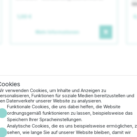
M
1,00 €
0
Mehr Informationen
Cookies
ir verwenden Cookies, um Inhalte und Anzeigen zu
ersonalisieren, Funktionen für soziale Medien bereitzustellen und
Eigenschaften
en Datenverkehr unserer Website zu analysieren.
Funktionale Cookies, die uns dabei helfen, die Website
ordnungsgemäß funktionieren zu lassen, beispielsweise das
 auf einem 12 cm Erdspieß,
Speichern Ihrer Spracheinstellungen.
Artikel nummer
st. Im Vergleich zur SXB-
Analytische Cookies, die es uns beispielsweise ermöglichen, 
Material
m Spray"), das Wasser in
sehen, wie lange Sie auf unserer Website bleiben, damit wir