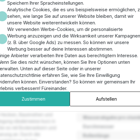
g besonders flexibel und
Optimale Wasserve
check
Speichern Ihrer Spracheinstellungen.
nktbewässerung, die
Analytische Cookies, die es uns beispielsweise ermöglichen, 
gelangt, wo es von den
Nicht für den unte
sehen, wie lange Sie auf unserer Website bleiben, damit wir
remove
unsere Website weiterentwickeln können.
Wir verwenden Werbe-Cookies, um dir personalisierte
Eigenschaften
Werbung anzuzeigen und die Wirksamkeit unserer Kampagne
(z. B. über Google Ads) zu messen. So können wir unsere
 1,0 und 4,1 bar
Werbung besser auf deine Interessen abstimmen.
Abstand pro tropfer
inige Anbieter verarbeiten Ihre Daten aus berechtigtem Interesse.
 und Hindernisse ohne
enn Sie dies nicht wünschen, können Sie Ihre Optionen unten
Anwendung
erwalten. Unten auf dieser Seite oder in unserer
Maximaler arbeitsdruck
Belastungen und
atenschutzrichtlinie erfahren Sie, wie Sie Ihre Einwilligung
Minimaler betriebsdruck
iderrufen können. Einverstanden? So können wir gemeinsam Ihr
tallationsprojekte.
rlebnis verbessern! Füreinander.
Typ / serie
age
Zustimmen
Aufstellen
Umsetzung
Wandstärke
n Hecken, Baumreihen und
Wasserabgabe pro stund
egung idealerweise kurz in
Durchmesser
 Sie es mit Bodenankern und
erung an. Durch die
Rollenlänge