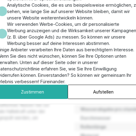
 benötigt werden. Die
Geeignet für den 
check
Analytische Cookies, die es uns beispielsweise ermöglichen, 
 Wasserabgabe über die
Optimale Wasserve
check
sehen, wie lange Sie auf unserer Website bleiben, damit wir
unsere Website weiterentwickeln können.
Wir verwenden Werbe-Cookies, um dir personalisierte
Eigenschaften
Werbung anzuzeigen und die Wirksamkeit unserer Kampagne
(z. B. über Google Ads) zu messen. So können wir unsere
m Tropfenauslass.
Werbung besser auf deine Interessen abstimmen.
opfer bei 1,0 bis 4,0 bar.
Abstand pro tropfer
inige Anbieter verarbeiten Ihre Daten aus berechtigtem Interesse.
 einfache Verlegung
enn Sie dies nicht wünschen, können Sie Ihre Optionen unten
Anwendung
erwalten. Unten auf dieser Seite oder in unserer
Maximaler arbeitsdruck
sserabgabe im Wurzelraum.
atenschutzrichtlinie erfahren Sie, wie Sie Ihre Einwilligung
Minimaler betriebsdruck
iderrufen können. Einverstanden? So können wir gemeinsam Ihr
tage
rlebnis verbessern! Füreinander.
Typ / serie
Umsetzung
Zustimmen
Aufstellen
ur). Das Rohr wird in einer
pfehlen einen
Wandstärke
ffenheit. Nutzen Sie zur
Wasserabgabe pro stund
le Haltekraft unter der
gespült werden, um
Durchmesser
Rollenlänge
Material