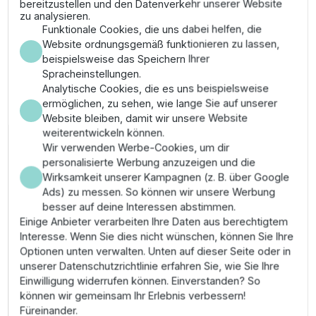
bereitzustellen und den Datenverkehr unserer Website
Gewinde für Mikrosprüher. Damit lassen sich
zu analysieren.
bestehende Unterflur-Systeme ohne Erdarbeiten
Funktionale Cookies, die uns dabei helfen, die
effizient für die Bewässerung von Pflanzbeeten mit
Website ordnungsgemäß funktionieren zu lassen,
Micro-Komponenten nutzen.
beispielsweise das Speichern Ihrer
Spracheinstellungen.
✔ Funktion: Gewindeadapter von Rainbird-
Analytische Cookies, die es uns beispielsweise
Versenkregner auf M5 Mikrodüsen
ermöglichen, zu sehen, wie lange Sie auf unserer
✔ Kompatibilität: Passend für alle Rainbird 1800er
Website bleiben, damit wir unsere Website
und UNI-Spray Gehäuse
weiterentwickeln können.
✔ Vorteil: Umrüstung ohne Austausch des
Wir verwenden Werbe-Cookies, um dir
Regnergehäuses
personalisierte Werbung anzuzeigen und die
✔ Material: Robuster, UV-beständiger Kunststoff
Wirksamkeit unserer Kampagnen (z. B. über Google
Ads) zu messen. So können wir unsere Werbung
Anwendungsgebiete &
besser auf deine Interessen abstimmen.
Montage
Einige Anbieter verarbeiten Ihre Daten aus berechtigtem
Interesse. Wenn Sie dies nicht wünschen, können Sie Ihre
Optionen unten verwalten. Unten auf dieser Seite oder in
Ideal, wenn eine Rasenfläche in ein Blumenbeet
unserer Datenschutzrichtlinie erfahren Sie, wie Sie Ihre
umgewandelt wurde und das unterirdische Rohrnetz
Einwilligung widerrufen können. Einverstanden? So
bereits existiert. Entfernen Sie die vorhandene
können wir gemeinsam Ihr Erlebnis verbessern!
Sprühdüse und den Filter aus dem Aufsteiger Ihres
Füreinander.
1800-Regners. Schrauben Sie den XBA-Adapter auf