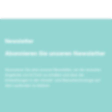
Newsletter
Abonnieren Sie unseren Newsletter
Abonnieren Sie jetzt unseren Newsletter, um die neuesten
Angebote von IrriTech zu erhalten und über die
Entwicklungen in der Umwelt- und Wassertechnologie auf
dem Laufenden zu bleiben.