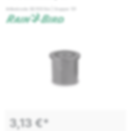
Artikelcode: BE.900.164 | Gruppe: 131
3,13 €*