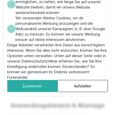
ermöglichen, zu sehen, wie lange Sie auf unserer
nur dann bewässert, wenn der Boden es wirklich
Website bleiben, damit wir unsere Website
benötigt. Der digitale Sensor misst alle 10 Minuten die
weiterentwickeln können.
Bodenfeuchte, Temperatur und Leitfähigkeit direkt im
Wir verwenden Werbe-Cookies, um dir
Wurzelbereich. Dies führt zu einer massiven
personalisierte Werbung anzuzeigen und die
Wassereinsparung von durchschnittlich 40% und
Wirksamkeit unserer Kampagnen (z. B. über Google
fördert ein gesundes Wurzelwachstum durch
Ads) zu messen. So können wir unsere Werbung
Vermeidung von Staunässe.
besser auf deine Interessen abstimmen.
Wichtigste Merkmale
Einige Anbieter verarbeiten Ihre Daten aus berechtigtem
Interesse. Wenn Sie dies nicht wünschen, können Sie Ihre
Optionen unten verwalten. Unten auf dieser Seite oder in
✔
Präzision:
Hochgenauer digitaler TDT-Sensor
unserer Datenschutzrichtlinie erfahren Sie, wie Sie Ihre
(Time Domain Transmissometry).
Einwilligung widerrufen können. Einverstanden? So
✔
Universell:
Kompatibel mit fast allen 24 VAC
können wir gemeinsam Ihr Erlebnis verbessern!
Bewässerungscomputern.
Füreinander.
✔
Anzeige:
Steuergerät mit LCD zeigt aktuelle
Messwerte und Historie an.
Zustimmen
Aufstellen
✔
Wartungsfrei:
Der Sensor besteht aus
korrosionsfestem Edelstahl (304).
Anwendungsbereich & Montage