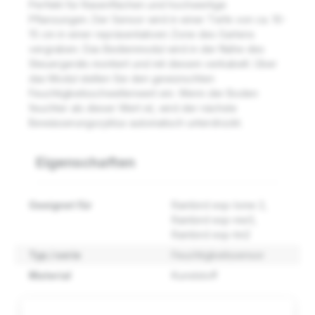
Perfekt für Rasenflächen und hochwertige
Pflanzungen. Der Sensor wird in einer Tiefe von ca. 10-
15 cm in einer repräsentativen Zone des Gartens
vergraben. Das Bedienmodul wird in der Nähe des
Steuergeräts montiert und mit diesem verkabelt. Über
das Modul stellen Sie den gewünschten
Feuchtigkeitsschwellenwert ein. Wenn der Boden
feuchter als dieser Wert ist, wird der nächste
Bewässerungszyklus automatisch unterdrückt.
Eigenschaften
Geeignet für
Rainbird esp-lxme 2
,
Rainbird esp-me3
,
Rainbird esp-tm2
Typ / serie
Feuchtigkeitssensor
Material
Kunststoff