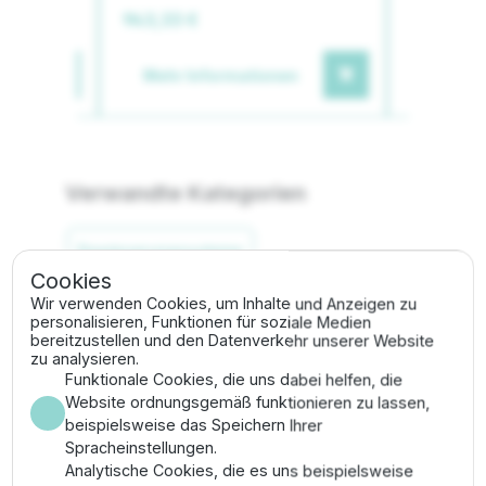
943,33 €
1.246,01
en
Mehr Informationen
Mehr I
Verwandte Kategorien
Bewässerungssysteme
Cookies
Wir verwenden Cookies, um Inhalte und Anzeigen zu
Zubehör für Bewässerungssteuerungen
personalisieren, Funktionen für soziale Medien
bereitzustellen und den Datenverkehr unserer Website
zu analysieren.
Funktionale Cookies, die uns dabei helfen, die
Beschreibung
Website ordnungsgemäß funktionieren zu lassen,
beispielsweise das Speichern Ihrer
Spracheinstellungen.
Das
Rain Bird SMRT-Y Kit
verwandelt jedes Standard-
Analytische Cookies, die es uns beispielsweise
Steuergerät in eine intelligente "Smart-Steuerung", die