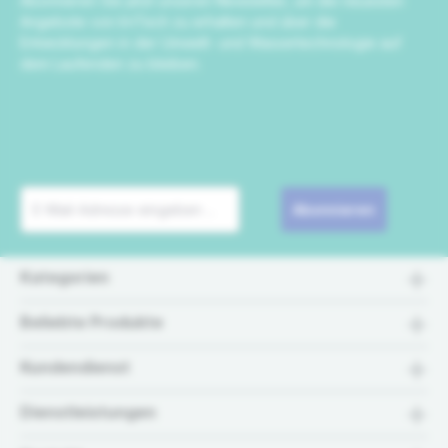
Abonnieren Sie jetzt unseren Newsletter, um die neuesten
Angebote von IrriTech zu erhalten und über die
Entwicklungen in der Umwelt- und Wassertechnologie auf
dem Laufenden zu bleiben.
Abonnieren
Kategorien
Beliebte Produkte
Kundendienst
Dienstleistungen