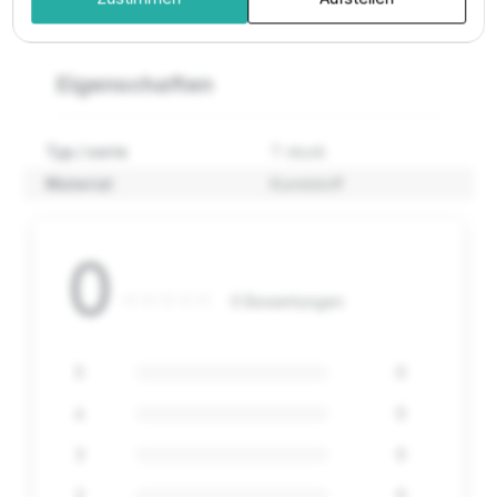
an die Hauptleitung.
Eigenschaften
Typ / serie
T-stuck
Material
Kunststoff
0
0 Bewertungen
5
0
4
0
3
0
2
0