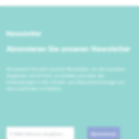
Newsletter
Abonnieren Sie unseren Newsletter
Abonnieren Sie jetzt unseren Newsletter, um die neuesten
Angebote von IrriTech zu erhalten und über die
Entwicklungen in der Umwelt- und Wassertechnologie auf
dem Laufenden zu bleiben.
Abonnieren