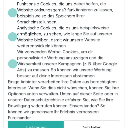
Funktionale Cookies, die uns dabei helfen, die
Wichtigste Merkmale
Website ordnungsgemäß funktionieren zu lassen,
beispielsweise das Speichern Ihrer
✔
Typ:
T-Stück für 12,5 mm (1/2") Flex-Schlauch.
Spracheinstellungen.
✔
Montage:
Einfaches Einstecken (Self-piercing)
Analytische Cookies, die es uns beispielsweise
ohne zusätzliches Werkzeug.
ermöglichen, zu sehen, wie lange Sie auf unserer
✔
Dichtheit:
Belastbar bis zu 5,5 bar
Website bleiben, damit wir unsere Website
Betriebsdruck.
weiterentwickeln können.
✔
Material:
Robuster, schlagfester Kunststoff für
Wir verwenden Werbe-Cookies, um dir
dauerhaften Erdkontakt.
personalisierte Werbung anzuzeigen und die
Wirksamkeit unserer Kampagnen (z. B. über Google
Anwendungsbereich & Montage
Ads) zu messen. So können wir unsere Werbung
besser auf deine Interessen abstimmen.
Wird verwendet, um zwei Regner an eine Stichleitung
Einige Anbieter verarbeiten Ihre Daten aus berechtigtem
anzuschließen oder Verzweigungen im
Interesse. Wenn Sie dies nicht wünschen, können Sie Ihre
Abzweigschlauch-System zu erstellen. Der SPX-Flex
Optionen unten verwalten. Unten auf dieser Seite oder in
Schlauch wird einfach mit Kraft auf die Tülle
unserer Datenschutzrichtlinie erfahren Sie, wie Sie Ihre
geschoben. Durch die Widerhaken sitzt der Schlauch
Einwilligung widerrufen können. Einverstanden? So
sofort fest und dicht. Es wird empfohlen, den Schlauch
können wir gemeinsam Ihr Erlebnis verbessern!
gerade abzuschneiden und bei kalten Temperaturen
Füreinander.
kurz anzuwärmen, um das Aufschieben zu erleichtern.
Zustimmen
Aufstellen
Ideal für die flexible Anbindung von Versenkregnern