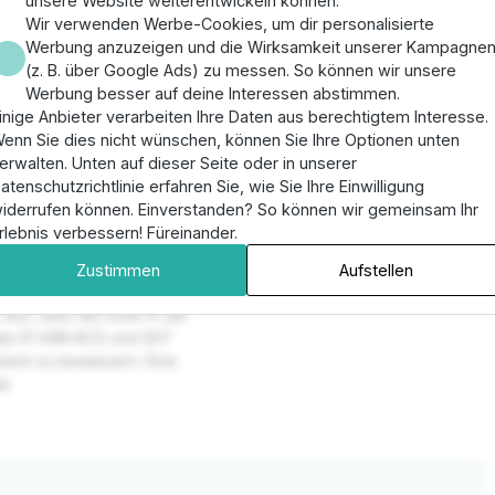
unsere Website weiterentwickeln können.
Eigenschaften
Wir verwenden Werbe-Cookies, um dir personalisierte
Werbung anzuzeigen und die Wirksamkeit unserer Kampagne
(z. B. über Google Ads) zu messen. So können wir unsere
Artikel nummer
Werbung besser auf deine Interessen abstimmen.
flächen.
Geeignet für
inige Anbieter verarbeiten Ihre Daten aus berechtigtem Interesse.
6 m.
enn Sie dies nicht wünschen, können Sie Ihre Optionen unten
Sprinklertyp
eichmäßigkeit (CU-Wert).
erwalten. Unten auf dieser Seite oder in unserer
d Sektor ohne Werkzeug.
Sprühbereich
atenschutzrichtlinie erfahren Sie, wie Sie Ihre Einwilligung
Typ / serie
iderrufen können. Einverstanden? So können wir gemeinsam Ihr
tage
rlebnis verbessern! Füreinander.
Workload
 oder Gehwegen, wo Wasser
Zustimmen
Aufstellen
Material
 erfolgt auf Rain Bird
 aus, dass die Düse in der
it den R-VAN-RCS und SST
ient zu bewässern. Eine
t.