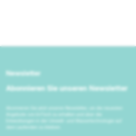
Newsletter
Abonnieren Sie unseren Newsletter
Abonnieren Sie jetzt unseren Newsletter, um die neuesten
Angebote von IrriTech zu erhalten und über die
Entwicklungen in der Umwelt- und Wassertechnologie auf
dem Laufenden zu bleiben.