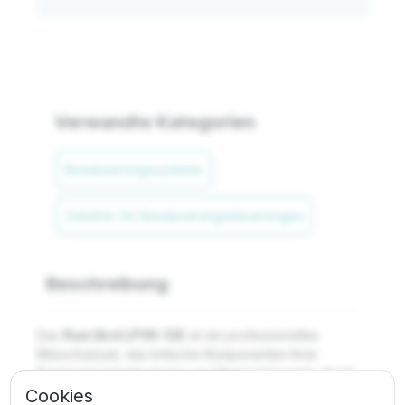
Verwandte Kategorien
Bewässerungssysteme
Zubehör für Bewässerungssteuerungen
Beschreibung
Das
Rain Bird LPVK-12E
ist ein professionelles
Blitzschutzset, das kritische Komponenten Ihrer
Bewässerungssteuerung vor Überspannungen durch
Cookies
nahe Blitzeinschläge schützt. In Regionen mit hoher