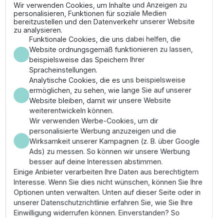
Gewitterneigung ist dieser Schutz unerlässlich, um
Wir verwenden Cookies, um Inhalte und Anzeigen zu
personalisieren, Funktionen für soziale Medien
teure Platinenschäden am Steuergerät oder an den
bereitzustellen und den Datenverkehr unserer Website
Magnetventilen zu vermeiden. Es leitet gefährliche
zu analysieren.
Spannungsspitzen kontrolliert in das Erdreich ab und
Funktionale Cookies, die uns dabei helfen, die
erhöht so die Systemverfügbarkeit massiv.
Website ordnungsgemäß funktionieren zu lassen,
beispielsweise das Speichern Ihrer
Wichtigste Merkmale
Spracheinstellungen.
Analytische Cookies, die es uns beispielsweise
✔
Hochspannungsschutz:
Effektive Ableitung
ermöglichen, zu sehen, wie lange Sie auf unserer
von Überspannungen bis zu mehreren tausend
Website bleiben, damit wir unsere Website
Volt.
weiterentwickeln können.
✔
Komplettset:
Enthält alle notwendigen
Wir verwenden Werbe-Cookies, um dir
Komponenten für die Installation.
personalisierte Werbung anzuzeigen und die
✔
Langlebigkeit:
Wartungsfreie Bauteile, die
Wirksamkeit unserer Kampagnen (z. B. über Google
nach einem Ereignis aktiv bleiben.
Ads) zu messen. So können wir unsere Werbung
✔
Industriestandard:
Empfohlen für alle Rain
besser auf deine Interessen abstimmen.
Bird Decoder-Systeme und 24V-Steuerungen.
Einige Anbieter verarbeiten Ihre Daten aus berechtigtem
Interesse. Wenn Sie dies nicht wünschen, können Sie Ihre
Anwendungsbereich & Montage
Optionen unten verwalten. Unten auf dieser Seite oder in
unserer Datenschutzrichtlinie erfahren Sie, wie Sie Ihre
Unverzichtbar für weitläufige Anlagen und Standorte
Einwilligung widerrufen können. Einverstanden? So