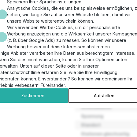
Speichern Ihrer Spracheinstellungen.
Analytische Cookies, die es uns beispielsweise ermöglichen, 
Keine zusätzliche
remove
sehen, wie lange Sie auf unserer Website bleiben, damit wir
unsere Website weiterentwickeln können.
Eigenschaften
Wir verwenden Werbe-Cookies, um dir personalisierte
Gehäuse für den Außenbau.
Werbung anzuzeigen und die Wirksamkeit unserer Kampagne
smarte Fernsteuerung.
(z. B. über Google Ads) zu messen. So können wir unsere
Abmessungen (l x b x h)
ro Station einstellbar.
Werbung besser auf deine Interessen abstimmen.
ale Wasserdurchdringung.
inige Anbieter verarbeiten Ihre Daten aus berechtigtem Interesse.
Anzahl der programme
enn Sie dies nicht wünschen, können Sie Ihre Optionen unten
tage
Anzahl der startzeiten
erwalten. Unten auf dieser Seite oder in unserer
Anzahl der stationen
atenschutzrichtlinie erfahren Sie, wie Sie Ihre Einwilligung
iderrufen können. Einverstanden? So können wir gemeinsam Ihr
Die Montage erfolgt im
Drahtlose verbindung
rlebnis verbessern! Füreinander.
g des Gehäuses für den
Maximale anzahl von sta
Stationen erfolgt
Zustimmen
Aufstellen
til-Ausgang ermöglicht die
Maximale laufzeit
nrelais.
Schutzklasse
Spannung
Standort
Stationen gleichzeitig