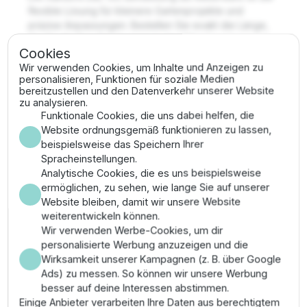
flexible Lösung für kleinere Gartenprojekte und
präzise Anpassungen. Bestellen Sie exakt die Länge,
die Sie für Ihre Zuleitungen in der Mikrobewässerung
Cookies
benötigen. Dieses 16 mm PE-Rohr ist frei von
Wir verwenden Cookies, um Inhalte und Anzeigen zu
integrierten Tropfauslässen und dient als zuverlässiger
personalisieren, Funktionen für soziale Medien
Wassertransportweg, der individuell mit Tropfern oder
bereitzustellen und den Datenverkehr unserer Website
Sprühern bestückt werden kann.
zu analysieren.
Funktionale Cookies, die uns dabei helfen, die
✔ Flexibilität: Erhältlich als Meterware nach
Website ordnungsgemäß funktionieren zu lassen,
Kundenwunsch
beispielsweise das Speichern Ihrer
✔ Maße: 16 mm Außen / 12 mm Innen –
Spracheinstellungen.
Standardmaß für Mikrobewässerung
Analytische Cookies, die es uns beispielsweise
✔ Qualität: Erstklassiges PE-Material, langlebig und
ermöglichen, zu sehen, wie lange Sie auf unserer
UV-fest
Website bleiben, damit wir unsere Website
✔ Vielseitigkeit: Kompatibel mit allen 16 mm
weiterentwickeln können.
Steckfittings und Klemmverbindern
Wir verwenden Werbe-Cookies, um dir
personalisierte Werbung anzuzeigen und die
Anwendungsgebiete &
Wirksamkeit unserer Kampagnen (z. B. über Google
Montage
Ads) zu messen. So können wir unsere Werbung
besser auf deine Interessen abstimmen.
Einige Anbieter verarbeiten Ihre Daten aus berechtigtem
Ideal für kleine Beete, Balkonbewässerungen oder zur