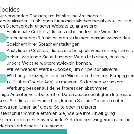
Workload
Cookies
Material
ir verwenden Cookies, um Inhalte und Anzeigen zu
ersonalisieren, Funktionen für soziale Medien bereitzustellen und
n.
en Datenverkehr unserer Website zu analysieren.
Funktionale Cookies, die uns dabei helfen, die Website
omogene Abdeckung.
ordnungsgemäß funktionieren zu lassen, beispielsweise das
05 Serien.
Speichern Ihrer Spracheinstellungen.
age
Analytische Cookies, die es uns beispielsweise ermöglichen, 
sehen, wie lange Sie auf unserer Website bleiben, damit wir
unsere Website weiterentwickeln können.
rten oder Parks. Die Düse
Wir verwenden Werbe-Cookies, um dir personalisierte
gesteckt. Achten Sie
Werbung anzuzeigen und die Wirksamkeit unserer Kampagne
evor Sie die braune Düse
(z. B. über Google Ads) zu messen. So können wir unsere
rehen, um die Düse zu
Werbung besser auf deine Interessen abstimmen.
ie
inige Anbieter verarbeiten Ihre Daten aus berechtigtem Interesse.
enn Sie dies nicht wünschen, können Sie Ihre Optionen unten
erwalten. Unten auf dieser Seite oder in unserer
atenschutzrichtlinie erfahren Sie, wie Sie Ihre Einwilligung
iderrufen können. Einverstanden? So können wir gemeinsam Ihr
rlebnis verbessern! Füreinander.