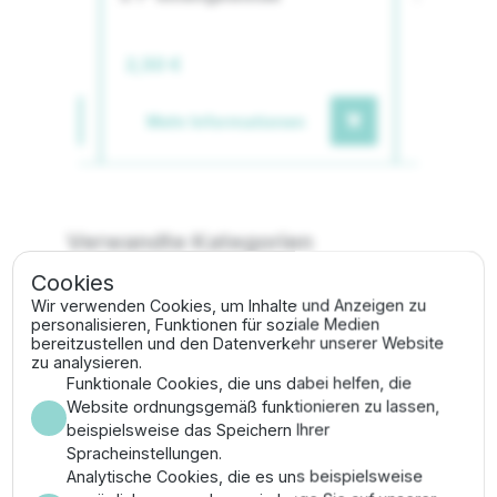
2,50 €
2,80 €
en
Mehr Informationen
Mehr I
Verwandte Kategorien
Cookies
Tropfbewässerung
Wir verwenden Cookies, um Inhalte und Anzeigen zu
personalisieren, Funktionen für soziale Medien
bereitzustellen und den Datenverkehr unserer Website
Wasserfilter & Y-Schmutzfänger
zu analysieren.
Funktionale Cookies, die uns dabei helfen, die
Website ordnungsgemäß funktionieren zu lassen,
beispielsweise das Speichern Ihrer
Beschreibung
Spracheinstellungen.
Analytische Cookies, die es uns beispielsweise