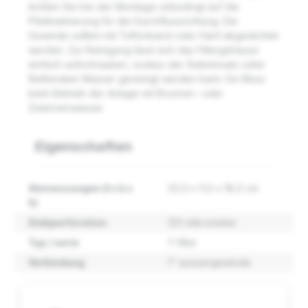
Achten Sie bei der Montage unbedingt auf die
Pfeilmarkierung für die Durchflussrichtung. Die
Gewinde sollten mit Teflonband oder Hanf abgedichtet
werden. Zur Reinigung lässt sich das Filtergehäuse
einfach aufschrauben, sodass der Siebeinsatz unter
fließendem Wasser gereinigt werden kann. Ein Muss
beim Betrieb der Anlage mit Brunnen- oder
Zisternenwasser.
Eigenschaften
Abmessungen (l x b x
20,0 x 9,0 x 18,0 cm
h)
Siebperforation
125 mikrometer
Typ / serie
Y-filter
Verbindung
1" aussengewinde