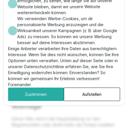
ermöglichen, zu sehen, wie lange Sie auf unserer
Der PP Y-Filter 1" ist eine essenzielle Schutzvorrichtung
Website bleiben, damit wir unsere Website
für jedes Mikrobewässerungssystem, um Tropfer und
weiterentwickeln können.
Düsen vor Verstopfungen durch Schmutzpartikel zu
Wir verwenden Werbe-Cookies, um dir
bewahren. Mit einer Filterfeinheit von 125 Mikron hält er
personalisierte Werbung anzuzeigen und die
Sand, Algen und andere Feststoffe effektiv zurück. Die
Wirksamkeit unserer Kampagnen (z. B. über Google
Y-Bauform ermöglicht eine hohe Durchflusskapazität
Ads) zu messen. So können wir unsere Werbung
bei gleichzeitig kompakter Größe und einfacher
besser auf deine Interessen abstimmen.
Wartung.
Einige Anbieter verarbeiten Ihre Daten aus berechtigtem
✔ Anschlüsse: 2 x 1" Außengewinde (AG)
Interesse. Wenn Sie dies nicht wünschen, können Sie Ihre
✔ Leistung: Max. 5 m³/h Durchfluss bei bis zu 8
Optionen unten verwalten. Unten auf dieser Seite oder in
bar Betriebsdruck
unserer Datenschutzrichtlinie erfahren Sie, wie Sie Ihre
✔ Filterfeinheit: 125 Mikron (120 Mesh)
Einwilligung widerrufen können. Einverstanden? So
✔ Material: Robustes Polypropylen, korrosionsfest
können wir gemeinsam Ihr Erlebnis verbessern!
und langlebig
Füreinander.
Zustimmen
Aufstellen
Anwendungsgebiete &
Montage
Dieser Filter wird in die Hauptzuleitung vor den
Magnetventilen oder direkt hinter der Pumpe installiert.