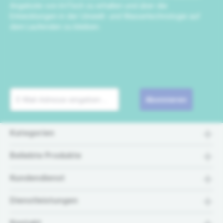
Angebote von IrriTech zu erhalten und über die
Entwicklungen in der Umwelt- und Wassertechnologie auf
dem Laufenden zu bleiben.
Abonnieren
Kategorien
Beliebte Produkte
Kundendienst
Dienstleistungen
Kontakt