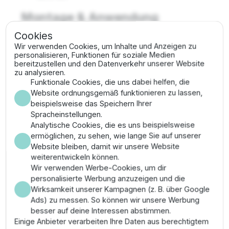
Montage & Anwendung
Cookies
Die Montage erfolgt durch Aufstellen auf den ebenen
Wir verwenden Cookies, um Inhalte und Anzeigen zu
Boden; fixieren Sie die Druckleitung mit einer
personalisieren, Funktionen für soziale Medien
Edelstahlschelle am 1 1/4 Zoll Abgang. Stellen Sie
bereitzustellen und den Datenverkehr unserer Website
sicher, dass keine groben Textilfasern angesaugt
zu analysieren.
Funktionale Cookies, die uns dabei helfen, die
werden, die die Flachabsaugöffnungen blockieren
Website ordnungsgemäß funktionieren zu lassen,
könnten. Nach Beendigung des Pumpvorgangs sollte
beispielsweise das Speichern Ihrer
die Pumpe kurz mit Klarwasser gespült werden.
Spracheinstellungen.
Pro-Tipp:
Um eine
automatische Flachabsaugung
Analytische Cookies, die es uns beispielsweise
zu realisieren, kombinieren Sie die TOP FLOOR 2 mit
ermöglichen, zu sehen, wie lange Sie auf unserer
einem externen elektronischen Niveauschalter
Website bleiben, damit wir unsere Website
(Sensorkontakt).
weiterentwickeln können.
Wir verwenden Werbe-Cookies, um dir
personalisierte Werbung anzuzeigen und die
Eigenschaften
Wirksamkeit unserer Kampagnen (z. B. über Google
Ads) zu messen. So können wir unsere Werbung
besser auf deine Interessen abstimmen.
Abmessungen (l x b x
15,2 x 15,2 x 25,7 cm
Einige Anbieter verarbeiten Ihre Daten aus berechtigtem
h)