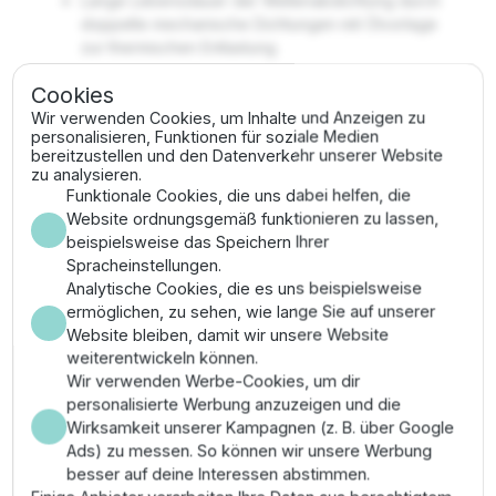
Lange Lebensdauer der Wellenabdichtung durch
doppelte mechanische Dichtungen mit Ölvorlage
zur thermischen Entlastung.
Montage & Anwendung
Cookies
Wir verwenden Cookies, um Inhalte und Anzeigen zu
personalisieren, Funktionen für soziale Medien
Positionieren Sie die Pumpe im Sammelschacht und
bereitzustellen und den Datenverkehr unserer Website
stellen Sie die Kabellänge des Schwimmers so ein,
zu analysieren.
dass die gewünschte Schalthysterese technisch
Funktionale Cookies, die uns dabei helfen, die
erreicht wird. Die Vortex-Bauweise ist ideal für
Website ordnungsgemäß funktionieren zu lassen,
Schmutzwasser aus Waschmaschinen oder
beispielsweise das Speichern Ihrer
Bodenabläufen. Prüfen Sie regelmäßig den
Spracheinstellungen.
Ansaugbereich auf grobe Textilfasern, die sich
Analytische Cookies, die es uns beispielsweise
technisch um das Laufrad wickeln könnten.
ermöglichen, zu sehen, wie lange Sie auf unserer
Website bleiben, damit wir unsere Website
Pro-Tipp:
Nutzen Sie die Vortex-Serie primär für
weiterentwickeln können.
stärker verschmutztes Wasser
, da das Laufrad
Wir verwenden Werbe-Cookies, um dir
technisch weitaus unempfindlicher gegenüber
personalisierte Werbung anzuzeigen und die
Verschleiß ist als geschlossene Kanallaufräder.
Wirksamkeit unserer Kampagnen (z. B. über Google
Ads) zu messen. So können wir unsere Werbung
besser auf deine Interessen abstimmen.
Eigenschaften