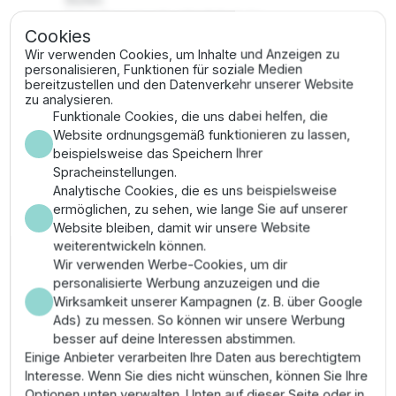
Hohe Korrosionsbeständigkeit der
Cookies
medienberührenden Teile dank Edelstahl AISI 304
Wir verwenden Cookies, um Inhalte und Anzeigen zu
im Bereich des Pumpenkörpers.
personalisieren, Funktionen für soziale Medien
Vibrationsarmer Lauf und hohe Passgenauigkeit
bereitzustellen und den Datenverkehr unserer Website
durch präzisionsgefertigte Diffusoren und
zu analysieren.
Laufräder.
Funktionale Cookies, die uns dabei helfen, die
Lange Standzeiten des Motors durch die
Website ordnungsgemäß funktionieren zu lassen,
Isolationsklasse F, die für hohe thermische
beispielsweise das Speichern Ihrer
Belastungen ausgelegt ist.
Spracheinstellungen.
Einfache Integration in bestehende Systeme durch
Analytische Cookies, die es uns beispielsweise
genormte G1-Zoll Saug- und Druckanschlüsse.
ermöglichen, zu sehen, wie lange Sie auf unserer
Website bleiben, damit wir unsere Website
Montage & Anwendung
weiterentwickeln können.
Wir verwenden Werbe-Cookies, um dir
Verankern Sie die Pumpe auf einem
personalisierte Werbung anzuzeigen und die
vibrationsdämpfenden Fundament, um die
Wirksamkeit unserer Kampagnen (z. B. über Google
Schallübertragung im Gebäude zu minimieren. Der
Ads) zu messen. So können wir unsere Werbung
elektrische Anschluss muss durch eine Elektrofachkraft
besser auf deine Interessen abstimmen.
erfolgen, wobei die Drehrichtung des Motors
Einige Anbieter verarbeiten Ihre Daten aus berechtigtem
unbedingt zu prüfen ist. Reinigen Sie den Saugfilter
Interesse. Wenn Sie dies nicht wünschen, können Sie Ihre
regelmäßig, um die Verschleißfestigkeit der internen
Optionen unten verwalten. Unten auf dieser Seite oder in