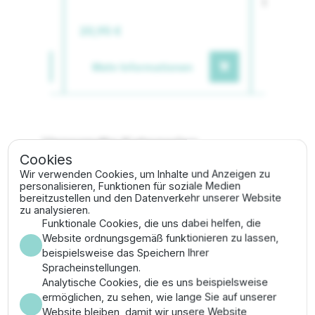
r
Bakterie
20,95 €
19,95 €
en
Mehr Informationen
Mehr I
Verwandte Kategorien
Cookies
Wir verwenden Cookies, um Inhalte und Anzeigen zu
Teichfiltersysteme
Filtermedien
personalisieren, Funktionen für soziale Medien
bereitzustellen und den Datenverkehr unserer Website
zu analysieren.
Funktionale Cookies, die uns dabei helfen, die
Beschreibung
Website ordnungsgemäß funktionieren zu lassen,
beispielsweise das Speichern Ihrer
Spracheinstellungen.
Dieses Oase Ersatzschwamm-Set wurde speziell für
Analytische Cookies, die es uns beispielsweise
den FiltoClear 15000 entwickelt, um eine konstante
ermöglichen, zu sehen, wie lange Sie auf unserer
Wasseraufbereitung auf professionellem Niveau
Website bleiben, damit wir unsere Website