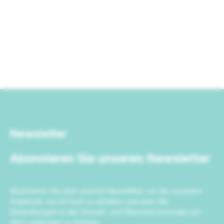
Newsletter
Abonnieren Sie unseren Newsletter
Abonnieren Sie jetzt unseren Newsletter, um die neuesten
Angebote von IrriTech zu erhalten und über die
Entwicklungen in der Umwelt- und Wassertechnologie auf
dem Laufenden zu bleiben.