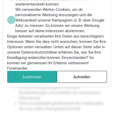
sicherzustellen. Es löst das Problem verstopfter
weiterentwickeln können.
Porenstrukturen und mechanischer Materialermüdung,
Wir verwenden Werbe-Cookies, um dir
die bei minderwertigen Nachbauten zu Klarheitsverlust
personalisierte Werbung anzuzeigen und die
führen. Die technische Fertigung aus schadstofffreien
Wirksamkeit unserer Kampagnen (z. B. über Google
Polymeren nach ISO-Vorgaben garantiert eine
Ads) zu messen. So können wir unsere Werbung
überlegene Verschleißfestigkeit und optimale
besser auf deine Interessen abstimmen.
Besiedlung durch Mikroorganismen.
Einige Anbieter verarbeiten Ihre Daten aus berechtigtem
Interesse. Wenn Sie dies nicht wünschen, können Sie Ihre
Vorteile
Optionen unten verwalten. Unten auf dieser Seite oder in
unserer Datenschutzrichtlinie erfahren Sie, wie Sie Ihre
Sicherung der Oase Klarwassergarantie durch
Einwilligung widerrufen können. Einverstanden? So
Verwendung technisch abgestimmter
können wir gemeinsam Ihr Erlebnis verbessern!
Originalmedien.
Füreinander.
Optimale Nitrifikationsrate durch abgestufte
Porendichte (Grob/Fein) zur effizienten
Zustimmen
Aufstellen
Schadstoffeliminierung.
Perfekte Passgenauigkeit verhindert
Randströmungen und maximiert die mechanische
Filterwirkung.
Hohe Formstabilität gewährleistet die Funktionalität
der Easy-Clean-Reinigungsmechanik.