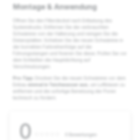
Montage & Anwendung
Öffnen Sie den Filterdeckel nach Entlastung des
Systemdrucks. Entfernen Sie die verbrauchten
Schwämme von der Halterung und reinigen Sie die
Distanzplatten. Schieben Sie die neuen Schwämme in
der korrekten Farbreihenfolge auf die
Führungsstangen und fixieren Sie diese. Prüfen Sie vor
dem Schließen die Hauptdichtung auf
Verschmutzungen.
Pro-Tipp:
Drücken Sie die neuen Schwämme vor dem
Einbau
einmal in Teichwasser aus
, um Luftblasen zu
entfernen und die sofortige Benetzung der Poren
technisch zu fördern.
0
0 Bewertungen