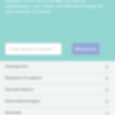
Angebote von IrriTech zu erhalten und über die
Entwicklungen in der Umwelt- und Wassertechnologie auf
dem Laufenden zu bleiben.
Abonnieren
Kategorien
Beliebte Produkte
Kundendienst
Dienstleistungen
Kontakt