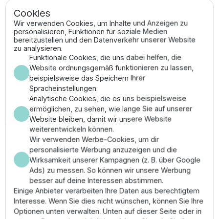
weitporige Struktur, die einen hohen Durchfluss bei
Cookies
gleichzeitig effektiver Partikelrückhaltung ermöglicht.
Wir verwenden Cookies, um Inhalte und Anzeigen zu
Die technische Gründlichkeit der Materialwahl sichert
personalisieren, Funktionen für soziale Medien
eine exzellente Widerstandsfähigkeit gegen
bereitzustellen und den Datenverkehr unserer Website
mechanische Belastungen während der
zu analysieren.
Reinigungszyklen.
Funktionale Cookies, die uns dabei helfen, die
Website ordnungsgemäß funktionieren zu lassen,
Vorteile
beispielsweise das Speichern Ihrer
Spracheinstellungen.
Analytische Cookies, die es uns beispielsweise
Effektive Vorfiltration grober organischer Lasten
ermöglichen, zu sehen, wie lange Sie auf unserer
schont die nachgelagerten biologischen
Website bleiben, damit wir unsere Website
Filterstufen vor Verschlammung.
weiterentwickeln können.
Hohe Durchflussrate bei minimalem hydraulischem
Wir verwenden Werbe-Cookies, um dir
Widerstand gewährleistet die energetische
personalisierte Werbung anzuzeigen und die
Effizienz der Filterpumpe.
Wirksamkeit unserer Kampagnen (z. B. über Google
Absolute Passgenauigkeit für BioSmart
Ads) zu messen. So können wir unsere Werbung
18000/36000 Systeme verhindert das
besser auf deine Interessen abstimmen.
Vorbeiströmen von ungefiltertem Wasser.
Einige Anbieter verarbeiten Ihre Daten aus berechtigtem
Lange Standzeit durch verschleißfestes Material,
Interesse. Wenn Sie dies nicht wünschen, können Sie Ihre
das auch bei häufiger mechanischer
Optionen unten verwalten. Unten auf dieser Seite oder in
Beanspruchung formstabil bleibt.