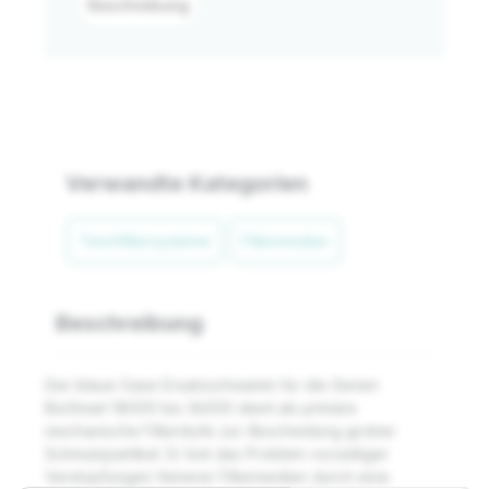
Beschreibung
Verwandte Kategorien
Teichfiltersysteme
Filtermedien
Beschreibung
Der blaue Oase Ersatzschwamm für die Serien
BioSmart 18000 bis 36000 dient als primäre
mechanische Filterstufe zur Abscheidung grober
Schmutzpartikel. Er löst das Problem vorzeitiger
Verstopfungen feinerer Filtermedien durch eine