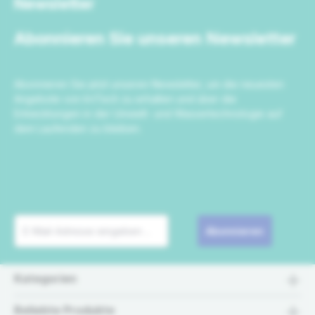
Newsletter
Abonnieren Sie unseren Newsletter
Abonnieren Sie jetzt unseren Newsletter, um die neuesten
Angebote von IrriTech zu erhalten und über die
Entwicklungen in der Umwelt- und Wassertechnologie auf
dem Laufenden zu bleiben.
Abonnieren
Kategorien
Beliebte Produkte