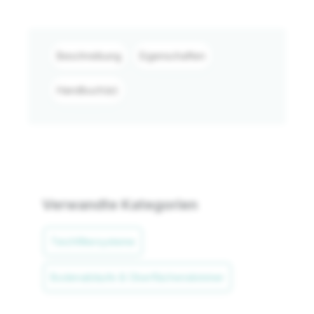
Beschreibung
Eigenschaften
Handbuch(e)
Verwandte Kategorien
Teichfiltersysteme
Bodenabläufe & Oberflächenskimmer