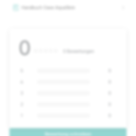
Handbuch Oase AquaSkim
0
0 Bewertungen
5
0
4
0
3
0
2
0
1
0
Bewertung schreiben