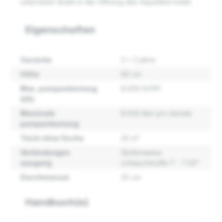
unterstützt direkt in die Öffnung des AquaSkim treibt.
Eigenschaften
Garantie
3 + 2 jahre
Höhe
80 cm
Max. pumpenleistung
8.000-8.999
(l/h)
Maximale
8.000 liter pro stunde
pumpenleistung
Teich ohne fische
20 m³
Verbindungen
Stufenweise
ausgang
schlauchmuffe 1" - 1 1/2"
Durchmesser
35 cm
Handbuch(e)