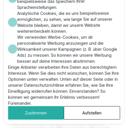
beispielsweise das Speichern Ihrer
Einfache Wartung durch den entnehmbaren
Spracheinstellungen.
Grobschmutzkorb mit integriertem
Analytische Cookies, die es uns beispielsweise
Reinigungshaken.
ermöglichen, zu sehen, wie lange Sie auf unserer
Hohe Standsicherheit durch den
Website bleiben, damit wir unsere Website
großdimensionierten Standfuß, der mit Steinen
weiterentwickeln können.
oder Kies beschwert werden kann.
Wir verwenden Werbe-Cookies, um dir
Vermeidung von Algenblüten durch proaktive
personalisierte Werbung anzuzeigen und die
Entfernung organischer Lasten von der
Wirksamkeit unserer Kampagnen (z. B. über Google
Oberfläche.
Ads) zu messen. So können wir unsere Werbung
besser auf deine Interessen abstimmen.
Montage & Anwendung
Einige Anbieter verarbeiten Ihre Daten aus berechtigtem
Interesse. Wenn Sie dies nicht wünschen, können Sie Ihre
Stellen Sie den AquaSkim 20 auf den Teichgrund und
Optionen unten verwalten. Unten auf dieser Seite oder in
beschweren Sie den Fuß mit ausreichend Kies.
unserer Datenschutzrichtlinie erfahren Sie, wie Sie Ihre
Schließen Sie den Skimmer über einen Schlauch an
Einwilligung widerrufen können. Einverstanden? So
den Sauganschluss Ihrer Filterpumpe an. Justieren Sie
können wir gemeinsam Ihr Erlebnis verbessern!
das Teleskopgestänge auf die aktuelle Wassertiefe
Füreinander.
und prüfen Sie die Freigängigkeit des Schwimmrings.
Zustimmen
Aufstellen
Pro-Tipp:
Richten Sie die
Teichpumpe so aus
, dass
die Oberflächenströmung den Schmutz technisch