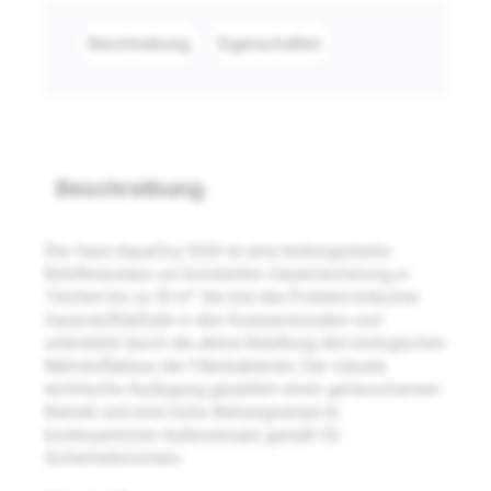
Beschreibung
Eigenschaften
Beschreibung
Die Oase AquaOxy 1000 ist eine leistungsstarke
Belüfterpumpe zur konstanten Gasanreicherung in
Teichen bis zu 10 m³. Sie löst das Problem kritischer
Sauerstoffdefizite in den Sommermonaten und
unterstützt durch die aktive Belüftung den biologischen
Nährstoffabbau der Filterbakterien. Die robuste
technische Auslegung garantiert einen geräuscharmen
Betrieb und eine hohe Wartungsarmut im
kontinuierlichen Außeneinsatz gemäß CE-
Sicherheitsnormen.