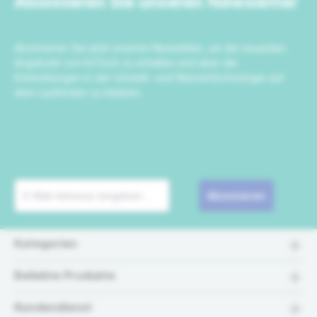
Abonnieren Sie unseren Newsletter
Abonnieren Sie jetzt unseren Newsletter, um die neuesten
Angebote von IrriTech zu erhalten und über die
Entwicklungen in der Umwelt- und Wassertechnologie auf
dem Laufenden zu bleiben.
Abonnieren
Kategorien
Beliebte Produkte
Kundendienst