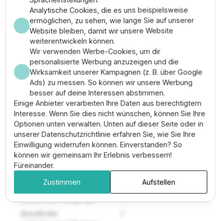
des Wasserspiegels auf, um einen Wasserrücklauf in
Analytische Cookies, die es uns beispielsweise
die Pumpe technisch auszuschließen. Verlegen Sie die
ermöglichen, zu sehen, wie lange Sie auf unserer
Luftschläuche knickfrei zu den Belüftersteinen im
Website bleiben, damit wir unsere Website
Teich. Platzieren Sie die Ausströmersteine ca. 30 bis
weiterentwickeln können.
40 cm unter der Wasseroberfläche, um den
Wir verwenden Werbe-Cookies, um dir
Gegendruck gering zu halten und die Motorlast zu
personalisierte Werbung anzuzeigen und die
optimieren.
Wirksamkeit unserer Kampagnen (z. B. über Google
Ads) zu messen. So können wir unsere Werbung
Pro-Tipp:
Reinigen Sie die
Ausströmersteine
besser auf deine Interessen abstimmen.
monatlich mit einer weichen Bürste
, um Kalkbeläge
Einige Anbieter verarbeiten Ihre Daten aus berechtigtem
zu entfernen und den optimalen Luftdurchsatz
Interesse. Wenn Sie dies nicht wünschen, können Sie Ihre
dauerhaft zu erhalten.
Optionen unten verwalten. Unten auf dieser Seite oder in
unserer Datenschutzrichtlinie erfahren Sie, wie Sie Ihre
Eigenschaften
Einwilligung widerrufen können. Einverstanden? So
können wir gemeinsam Ihr Erlebnis verbessern!
Füreinander.
Abmessungen (l x b x
167 x 106 x 75 mm
Zustimmen
Aufstellen
h)
Anzahl der ausgänge
2
Anzahl der
2