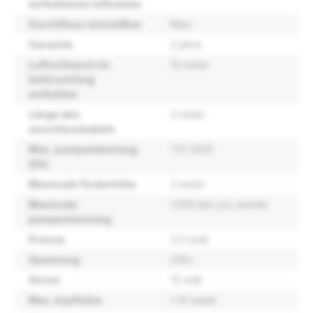
enthaltenen luftsteine
Durchfluss einstellbar
Nein
Garantie
2 jahre
Luftschlauch im
10 meter
lieferumfang
enthalten
Länge des
3 meter
anschlusskabels
Max. pumpenleistung
751-1000
(l/h)
Maximale förderhöhe
2 meter
Maximale
1.000 liter pro stunde
pumpenleistung
Presse
2,0 mwk
Spannung
230v
Strom
15 watt
Max. kopfhöhe
1-10 meter