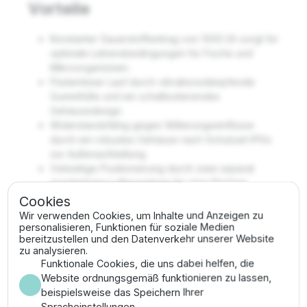
Vorteile
Konstanter Sauerstoffeintrag von 1000 l/h sorgt für
optimale Lebensbedingungen für Fische und
Mikroorganismen.
Flüsterleiser Lauf durch vibrationsdämpfende
Gummifüße und ein schallisolierendes
Gehäusedesign.
Widerstandsfähig gegen Witterungseinflüsse
durch ein robustes Gehäuse nach Schutzart IPX4
zur Außenaufstellung.
Vielseitige Positionierung durch zwei separat
regulierbare Luftausgänge für eine flächige
Belüftung.
Cookies
Lange Standzeit der Membranen durch Einsatz
Wir verwenden Cookies, um Inhalte und Anzeigen zu
verschleißfester Elastomere nach
personalisieren, Funktionen für soziale Medien
bereitzustellen und den Datenverkehr unserer Website
Industriestandard.
zu analysieren.
Funktionale Cookies, die uns dabei helfen, die
Montage & Anwendung
Website ordnungsgemäß funktionieren zu lassen,
beispielsweise das Speichern Ihrer
Stellen Sie die AquaOxy 1000 trocken und oberhalb
Spracheinstellungen.