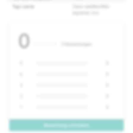
Typ / serie
Oase satellitenfilter
aquamax eco
0
0 Bewertungen
5
0
4
0
3
0
2
0
1
0
Bewertung schreiben