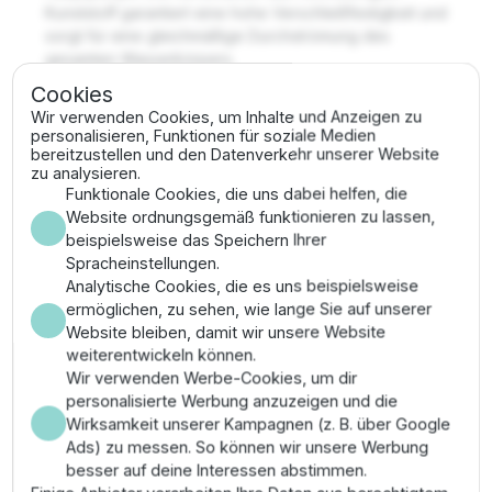
Kunststoff garantiert eine hohe Verschleißfestigkeit und
sorgt für eine gleichmäßige Durchströmung des
gesamten Wasserkörpers.
Cookies
Vorteile
Wir verwenden Cookies, um Inhalte und Anzeigen zu
personalisieren, Funktionen für soziale Medien
bereitzustellen und den Datenverkehr unserer Website
Effektive Reduktion von Schlammablagerungen in
zu analysieren.
"toten Zonen" durch dezentrale
Funktionale Cookies, die uns dabei helfen, die
Grobschmutzaufnahme bis 11 mm.
Website ordnungsgemäß funktionieren zu lassen,
Hohe Passgenauigkeit für den Anschluss an den
beispielsweise das Speichern Ihrer
zweiten Eingang der AquaMax Eco Premium Serie.
Spracheinstellungen.
Wartungsarm durch ein großflächiges
Analytische Cookies, die es uns beispielsweise
Filtergehäuse zur Vermeidung von vorzeitigen
ermöglichen, zu sehen, wie lange Sie auf unserer
Verstopfungen.
Website bleiben, damit wir unsere Website
Lange Standzeit im Teich durch korrosionsfreie
weiterentwickeln können.
Materialien und robuste Gehäuseverriegelungen.
Wir verwenden Werbe-Cookies, um dir
personalisierte Werbung anzuzeigen und die
Montage & Anwendung
Wirksamkeit unserer Kampagnen (z. B. über Google
Ads) zu messen. So können wir unsere Werbung
Platzieren Sie den Satellitenfilter an der am weitesten
besser auf deine Interessen abstimmen.
von der Pumpe entfernten Stelle am Teichgrund.