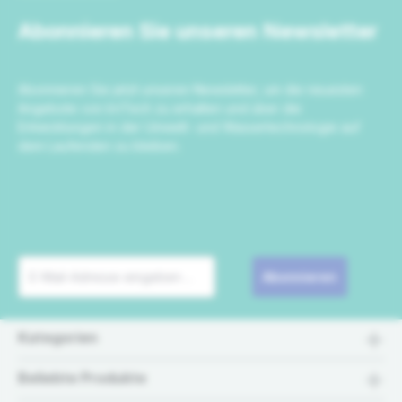
Abonnieren Sie unseren Newsletter
Abonnieren Sie jetzt unseren Newsletter, um die neuesten
Angebote von IrriTech zu erhalten und über die
Entwicklungen in der Umwelt- und Wassertechnologie auf
dem Laufenden zu bleiben.
Abonnieren
Kategorien
Beliebte Produkte