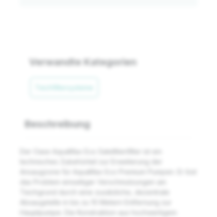
Verwandte Kategorien
Teichfiltersysteme
Beschreibung
Der Oase AquaMax Eco Satellitenfilter ist ein
technisches Zubehörteil zur Erweiterung der
Ansaugzone für AquaMax Eco Premium Pumpen. Er löst
das Problem einseitiger Verschmutzungen am
Teichgrund durch eine zusätzliche, dezentrale
Absaugstelle in bis zu 10 Metern Entfernung zur
Hauptpumpe. Die Konstruktion aus hochwertigem