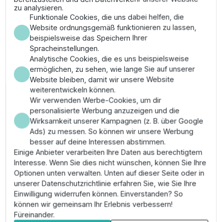
Motorentechnik.
zu analysieren.
Integrierter Schutz vor Trockenlauf und Blockade
Funktionale Cookies, die uns dabei helfen, die
durch die bewährte EFC-Funktion von Oase.
Website ordnungsgemäß funktionieren zu lassen,
Einfache Integration in moderne Smart-Home-
beispielsweise das Speichern Ihrer
Umgebungen durch EGC-Kompatibilität.
Spracheinstellungen.
Hohe Verschleißfestigkeit durch Gehäuseteile aus
Analytische Cookies, die es uns beispielsweise
Edelstahl AISI 304 für maximale mechanische
ermöglichen, zu sehen, wie lange Sie auf unserer
Stabilität.
Website bleiben, damit wir unsere Website
weiterentwickeln können.
Montage & Anwendung
Wir verwenden Werbe-Cookies, um dir
personalisierte Werbung anzuzeigen und die
Senken Sie die Pumpe fachgerecht in das Brunnenrohr
Wirksamkeit unserer Kampagnen (z. B. über Google
oder den Teich ab. Die elektrische Anbindung
Ads) zu messen. So können wir unsere Werbung
erfordert einen 230V-Anschluss mit adäquatem
besser auf deine Interessen abstimmen.
Schutzleiter. Achten Sie auf eine ausreichende
Einige Anbieter verarbeiten Ihre Daten aus berechtigtem
Dimensionierung der Steigleitung, um Reibungsverluste
Interesse. Wenn Sie dies nicht wünschen, können Sie Ihre
bei 36 m³/h zu minimieren.
Optionen unten verwalten. Unten auf dieser Seite oder in
unserer Datenschutzrichtlinie erfahren Sie, wie Sie Ihre
Pro-Tipp:
Aktivieren Sie die
SFC-Funktion
im
Einwilligung widerrufen können. Einverstanden? So
Winterbetrieb, um die Umwälzung energiesparend
können wir gemeinsam Ihr Erlebnis verbessern!
aufrechtzuerhalten, ohne die tiefen Wasserschichten
Füreinander.
zu stark auszukühlen.