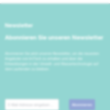
Newsletter
Abonnieren Sie unseren Newsletter
Abonnieren Sie jetzt unseren Newsletter, um die neuesten
Angebote von IrriTech zu erhalten und über die
Entwicklungen in der Umwelt- und Wassertechnologie auf
dem Laufenden zu bleiben.
Abonnieren