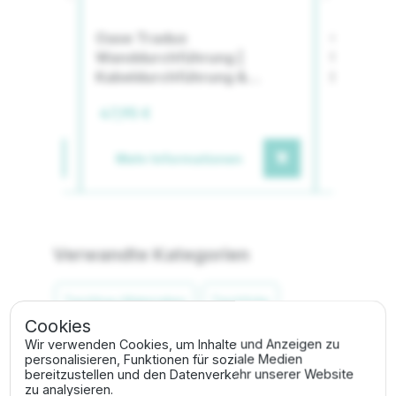
|
Oase Tradux
Oase UniF
r &
Wanddurchführung |
Unterwas
Kabeldurchführung &
Dichtstof
Schlauchdurchführung
47,95 €
26,95 €
en
Mehr Informationen
Mehr I
Verwandte Kategorien
Teichbau-Materialien
Teichfolie
Cookies
Wir verwenden Cookies, um Inhalte und Anzeigen zu
personalisieren, Funktionen für soziale Medien
Beschreibung
bereitzustellen und den Datenverkehr unserer Website
zu analysieren.