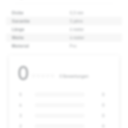
Dicke
0,5 mm
Garantie
5 jahre
Länge
6 meter
Weite
4 meter
Material
Pvc
0
0 Bewertungen
5
0
4
0
3
0
2
0