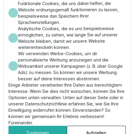
Funktionale Cookies, die uns dabei helfen, die
Die Oase Alfafol PVC-Teichfolie (6 x 4 m, 1,0 mm) ist
Website ordnungsgemäß funktionieren zu lassen,
ein technisches Basismodul für die dauerhafte
beispielsweise das Speichern Ihrer
Abdichtung großformatiger Gartenteiche. Sie löst das
Spracheinstellungen.
Problem von Wasserverlusten durch eine hohe
Analytische Cookies, die es uns beispielsweise
Dehnfähigkeit und zertifizierte Widerstandsfähigkeit
ermöglichen, zu sehen, wie lange Sie auf unserer
gegen Durchwurzelung nach DIN 4062. Die schwarze
Website bleiben, damit wir unsere Website
Folie ist absolut fisch- und pflanzenverträglich und
weiterentwickeln können.
garantiert eine jahrzehntelange Verschleißfestigkeit
Wir verwenden Werbe-Cookies, um dir
gegen UV-Strahlung.
personalisierte Werbung anzuzeigen und die
Wirksamkeit unserer Kampagnen (z. B. über Google
Vorteile
Ads) zu messen. So können wir unsere Werbung
besser auf deine Interessen abstimmen.
Maximale Standzeit durch UV-beständiges und
Einige Anbieter verarbeiten Ihre Daten aus berechtigtem
kältefestes PVC-Material nach deutschen
Interesse. Wenn Sie dies nicht wünschen, können Sie Ihre
Qualitätsvorgaben.
Optionen unten verwalten. Unten auf dieser Seite oder in
Hohe Passgenauigkeit an komplexe Bodenprofile
unserer Datenschutzrichtlinie erfahren Sie, wie Sie Ihre
durch exzellente Flexibilität und Reißfestigkeit.
Einwilligung widerrufen können. Einverstanden? So
Einfache Verschweißbarkeit ermöglicht die
können wir gemeinsam Ihr Erlebnis verbessern!
sichere Erweiterung oder Reparatur der
Füreinander.
Teichlandschaft.
Zustimmen
Aufstellen
Umweltfreundliche Zusammensetzung ohne