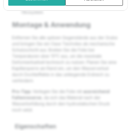
schädliche Regenerate schützt das empfindliche
Ökosystem.
Montage & Anwendung
Entfernen Sie alle spitzen Gegenstände aus der Grube
und bringen Sie ein Oase Teichvlies als mechanische
Schutzschicht aus. Breiten Sie die Folie bei
Temperaturen über 15°C aus, um die maximale
Deformierbarkeit technisch zu nutzen. Planen Sie eine
Kapillarsperre am Rand ein, um den Wasserverlust
durch Dochteffekte in das umliegende Erdreich zu
verhindern.
Pro-Tipp:
Verlegen Sie die Folie mit
ausreichend
Faltenreserve
, da sich das Material nach der
Wasserbefüllung durch den hydrostatischen Druck
noch setzt.
Eigenschaften