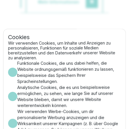
en
Mehr Informationen
Mehr I
Verwandte Kategorien
Cookies
Wir verwenden Cookies, um Inhalte und Anzeigen zu
personalisieren, Funktionen für soziale Medien
Bewässerungssysteme
bereitzustellen und den Datenverkehr unserer Website
zu analysieren.
Funktionale Cookies, die uns dabei helfen, die
Wasserverteiler & Manifold
Website ordnungsgemäß funktionieren zu lassen,
beispielsweise das Speichern Ihrer
Spracheinstellungen.
Beschreibung
Analytische Cookies, die es uns beispielsweise
ermöglichen, zu sehen, wie lange Sie auf unserer
Website bleiben, damit wir unsere Website
Der LEV Manifold Befestigungsbügel ist das
weiterentwickeln können.
unverzichtbare Zubehör für eine fachgerechte
Wir verwenden Werbe-Cookies, um dir
Wandmontage Ihres Ventilverteilers. Mit dieser stabilen
personalisierte Werbung anzuzeigen und die
Wandhalterung können LEV-Manifolds sicher an
Wirksamkeit unserer Kampagnen (z. B. über Google
Wänden in Garagen, Kellern oder Technikschächten