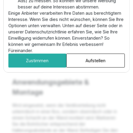
Ads) zu messen. So können wir unsere Werbung
fixiert werden. Dies sorgt nicht nur für Ordnung,
besser auf deine Interessen abstimmen.
sondern verhindert auch mechanische Spannungen
Einige Anbieter verarbeiten Ihre Daten aus berechtigtem
auf die Rohrleitungen und erhöht die Langlebigkeit der
Interesse. Wenn Sie dies nicht wünschen, können Sie Ihre
gesamten Installation.
Optionen unten verwalten. Unten auf dieser Seite oder in
unserer Datenschutzrichtlinie erfahren Sie, wie Sie Ihre
✔ Funktion: Stabile Fixierung von LEV Manifold
Einwilligung widerrufen können. Einverstanden? So
Verteilern
können wir gemeinsam Ihr Erlebnis verbessern!
✔ Material: Hochfestes Material,
Füreinander.
korrosionsbeständig
✔ Design: Passgenau für LEV 1" Verteilermodule
Zustimmen
Aufstellen
✔ Vorteil: Schafft Übersichtlichkeit und schont die
Anschlüsse
Anwendungsgebiete &
Montage
Wird eingesetzt, wenn die Ventilverteilung nicht
unterirdisch in einer Box, sondern oberirdisch oder in
einem Schacht an der Wand montiert wird. Markieren
Sie die Bohrlöcher entsprechend der
Halterungsabstände an der Wand. Befestigen Sie den