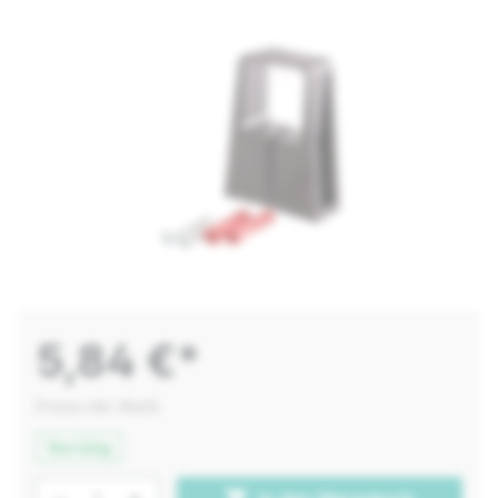
5,84 €*
Preise inkl. MwSt.
Vorrätig
Produkt Anzahl: Gib den gewünschten W