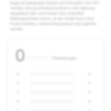
Bügel mit geeigneten Dübeln und Schrauben. Der LEV-
Verteiler wird anschließend einfach in die Halterung
eingeklipst oder verschraubt. Dies erleichtert
Wartungsarbeiten enorm, da die Ventile fest in ihrer
Position bleiben, während Reparaturen durchgeführt
werden.
0
0 Bewertungen
5
0
4
0
3
0
2
0
1
0