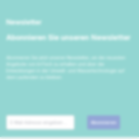
Newsletter
Abonnieren Sie unseren Newsletter
Abonnieren Sie jetzt unseren Newsletter, um die neuesten
Angebote von IrriTech zu erhalten und über die
Entwicklungen in der Umwelt- und Wassertechnologie auf
dem Laufenden zu bleiben.
Abonnieren