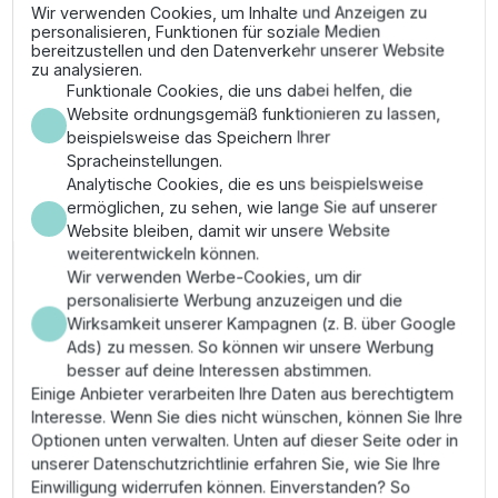
Verteilerelementen. Diese Kupplung ist speziell für die
Wir verwenden Cookies, um Inhalte und Anzeigen zu
hohen Anforderungen der Gartenbewässerung
personalisieren, Funktionen für soziale Medien
bereitzustellen und den Datenverkehr unserer Website
entwickelt worden und gewährleistet einen maximalen
zu analysieren.
Durchfluss bei minimalem Reibungsverlust. Durch die
Funktionale Cookies, die uns dabei helfen, die
präzise Fertigung garantiert sie eine dauerhafte
Website ordnungsgemäß funktionieren zu lassen,
mechanische Stabilität innerhalb der Ventilverteilung.
beispielsweise das Speichern Ihrer
Spracheinstellungen.
✔ Typ: Seitenanschluss-Kupplung für 1" Manifold-
Analytische Cookies, die es uns beispielsweise
Systeme
ermöglichen, zu sehen, wie lange Sie auf unserer
✔ Kompatibilität: Universal passend für alle LEV-
Website bleiben, damit wir unsere Website
Verteilerkomponenten
weiterentwickeln können.
✔ Material: Schlagfestes Polymer, ausgelegt für
Wir verwenden Werbe-Cookies, um dir
hohe Betriebsdrücke
personalisierte Werbung anzuzeigen und die
✔ Dichtung: Inklusive O-Ring für sofortige
Wirksamkeit unserer Kampagnen (z. B. über Google
Leckagefreiheit
Ads) zu messen. So können wir unsere Werbung
Anwendungsgebiete &
besser auf deine Interessen abstimmen.
Einige Anbieter verarbeiten Ihre Daten aus berechtigtem
Montage
Interesse. Wenn Sie dies nicht wünschen, können Sie Ihre
Optionen unten verwalten. Unten auf dieser Seite oder in
Verwenden Sie diesen Seitenanschluss, um die
unserer Datenschutzrichtlinie erfahren Sie, wie Sie Ihre
Hauptzuleitung oder einen Seitenstrang mit Ihrem
Einwilligung widerrufen können. Einverstanden? So