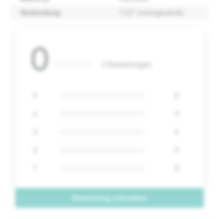
Verbindung
1 1/2" innengewinde
0
0 Bewertungen
5
0
4
0
3
0
2
0
1
0
Bewertung schreiben