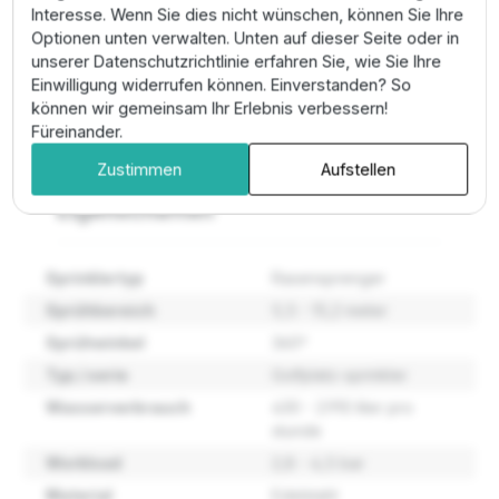
Gewinde. Bei der Installation sollte ein Swing-Joint
Interesse. Wenn Sie dies nicht wünschen, können Sie Ihre
verwendet werden, um die Höhe perfekt zu
Optionen unten verwalten. Unten auf dieser Seite oder in
nivellieren. Die werkzeuglose Wartung der
unserer Datenschutzrichtlinie erfahren Sie, wie Sie Ihre
Magnetspule von oben spart Zeit und schont die
Einwilligung widerrufen können. Einverstanden? So
Grasnarbe. Wie bei allen Hunter-Golfregnern ist auch
können wir gemeinsam Ihr Erlebnis verbessern!
hier ein Rückschlagventil integriert, das ein Leerlaufen
Füreinander.
der Leitungen in tiefer liegenden Bereichen verhindert.
Zustimmen
Aufstellen
Eigenschaften
Sprinklertyp
Rasensprenger
Sprühbereich
5,5 - 15,2 meter
Sprühwinkel
360º
Typ / serie
Golfplatz-sprinkler
Wasserverbrauch
430 - 2.910 liter pro
stunde
Workload
2,8 - 4,5 bar
Material
Edelstahl