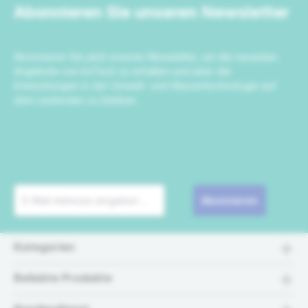
Abonnieren Sie unseren Newsletter
Abonnieren Sie jetzt unseren Newsletter, um die neuesten
Angebote von IrriTech zu erhalten und über die
Entwicklungen in der Umwelt- und Wassertechnologie auf
dem Laufenden zu bleiben.
Abonnieren
Kategorien
Beliebte Produkte