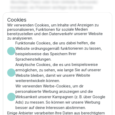
Abschläge (Tees) oder Grün-Umfelder (Surrounds)
konzipiert, wo Präzision wichtiger ist als extreme
Wurfweite.
Cookies
Wichtigste Merkmale
Wir verwenden Cookies, um Inhalte und Anzeigen zu
personalisieren, Funktionen für soziale Medien
bereitzustellen und den Datenverkehr unserer Website
✔
Funktion:
Umschaltbar zwischen Vollkreis- und
zu analysieren.
Teilkreismodus.
Funktionale Cookies, die uns dabei helfen, die
✔
TTS-Design:
Wartung der internen
Website ordnungsgemäß funktionieren zu lassen,
Komponenten ohne Graben.
beispielsweise das Speichern Ihrer
✔
Wurfweite:
Optimierter Radius für mittlere
Spracheinstellungen.
Distanzen von 11,3 m bis 25,6 m.
Analytische Cookies, die es uns beispielsweise
✔
Druckregulierung:
Integrierter Regler für
ermöglichen, zu sehen, wie lange Sie auf unserer
konstante Wasserabgabe bei unterschiedlichen
Website bleiben, damit wir unsere Website
Eingangsdrücken.
weiterentwickeln können.
Wir verwenden Werbe-Cookies, um dir
Anwendungsbereich & Montage
personalisierte Werbung anzuzeigen und die
Wirksamkeit unserer Kampagnen (z. B. über Google
Bestens geeignet für die Bewässerung von
Ads) zu messen. So können wir unsere Werbung
Abschlägen, Grüns und schmaleren Fairway-
besser auf deine Interessen abstimmen.
Abschnitten. Der Anschluss erfolgt über ein 1" ACME-
Einige Anbieter verarbeiten Ihre Daten aus berechtigtem