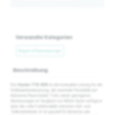
Verwandte Kategorien
Regner & Rasensprenger
Beschreibung
Der
Hunter TTS-835
ist die kompakte Lösung für die
Golfplatzbewässerung, die maximale Flexibilität auf
kleinerem Raum bietet. Trotz seiner geringeren
Abmessungen im Vergleich zur 885er Serie verfügt er
über die volle Funktionalität zwischen Voll- und
Teilkreisbetrieb. Er ist speziell für Bereiche wie