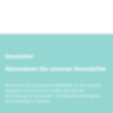
Newsletter
Abonnieren Sie unseren Newsletter
Abonnieren Sie jetzt unseren Newsletter, um die neuesten
Angebote von IrriTech zu erhalten und über die
Entwicklungen in der Umwelt- und Wassertechnologie auf
dem Laufenden zu bleiben.