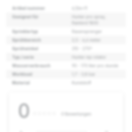
Artikel nummer
6,12e+11
Geeignet für
Hunter pro spray
,
Rainbird 1800
Sprinklertyp
Rasensprenger
Sprühbereich
2,5 - 4,6 meter
Sprühwinkel
210 - 270º
Typ / serie
Hunter mp rotator
Wasserverbrauch
90 - 170 liter pro stunde
Workload
1,7 - 3,8 bar
Material
Kunststoff
0
0 Bewertungen