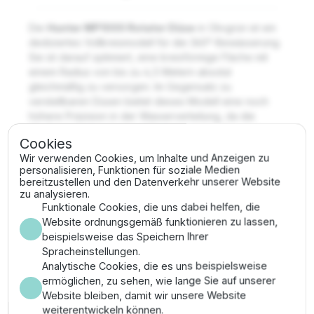
Die
Hunter MP1000 Rotator Düse
in Olivgrün ist ein
dediziertes Vollkreismodell für die 360°-Bewässerung.
Sie ist darauf optimiert, eine kreisförmige Fläche mit
einem Radius von bis zu 4,5 Metern absolut
gleichmäßig zu versorgen. Im Gegensatz zu
verstellbaren Düsen bietet dieses Modell eine noch
höhere Präzision in der Wasserverteilung, da die
Mechanik fest auf den Vollkreisbetrieb kalibriert ist.
Cookies
Wichtigste Merkmale
Wir verwenden Cookies, um Inhalte und Anzeigen zu
personalisieren, Funktionen für soziale Medien
bereitzustellen und den Datenverkehr unserer Website
✔
Sprühbild:
Fixer 360° Vollkreis für maximale
zu analysieren.
Funktionale Cookies, die uns dabei helfen, die
Präzision.
Website ordnungsgemäß funktionieren zu lassen,
✔
Reichweite:
2,5 m bis 4,5 m (einstellbar).
beispielsweise das Speichern Ihrer
✔
Widerstandsfähigkeit:
Unempfindlich gegen
Spracheinstellungen.
Verstopfungen durch integrierten Schutzfilter.
Analytische Cookies, die es uns beispielsweise
✔
Effizienz:
Minimale Verdunstung durch schwere
ermöglichen, zu sehen, wie lange Sie auf unserer
Wassertropfen.
Website bleiben, damit wir unsere Website
Anwendungsbereich & Montage
weiterentwickeln können.