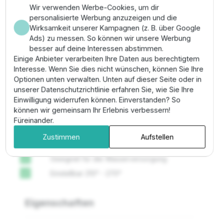
Wir verwenden Werbe-Cookies, um dir
personalisierte Werbung anzuzeigen und die
Bestens geeignet für zentrale Positionen auf
Wirksamkeit unserer Kampagnen (z. B. über Google
Rasenflächen oder zur Bewässerung unter Bäumen.
Ads) zu messen. So können wir unsere Werbung
Die Düse wird einfach auf das Gewinde eines Pro-
besser auf deine Interessen abstimmen.
Spray Gehäuses aufgedreht. Eine Einstellung des
Einige Anbieter verarbeiten Ihre Daten aus berechtigtem
Sektors ist nicht erforderlich. Lediglich die Wurfweite
Interesse. Wenn Sie dies nicht wünschen, können Sie Ihre
kann bei Bedarf durch die zentrale Schraube reduziert
Optionen unten verwalten. Unten auf dieser Seite oder in
werden. Um die Langlebigkeit zu erhöhen, sollte das
unserer Datenschutzrichtlinie erfahren Sie, wie Sie Ihre
System im Winter entleert werden, um Frostschäden an
Einwilligung widerrufen können. Einverstanden? So
der Rotationsmechanik zu vermeiden.
können wir gemeinsam Ihr Erlebnis verbessern!
Füreinander.
Plus- und Minuspunkte
Zustimmen
Aufstellen
Geeignet für die Wasserversorgung
check
Einstellbar 210° - 270°
check
Eigenschaften