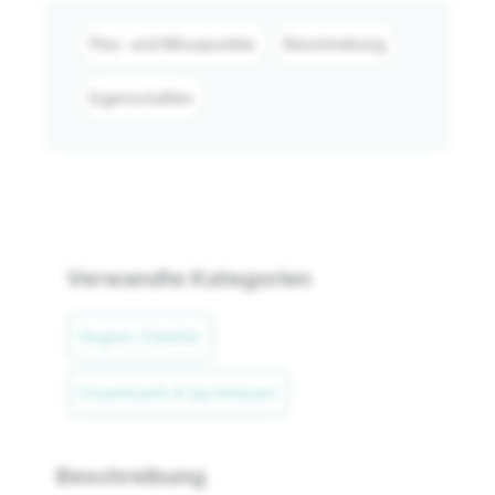
Plus- und Minuspunkte
Beschreibung
Eigenschaften
Verwandte Kategorien
Regner-Zubehör
Düsenköpfe & Sprühdüsen
Beschreibung