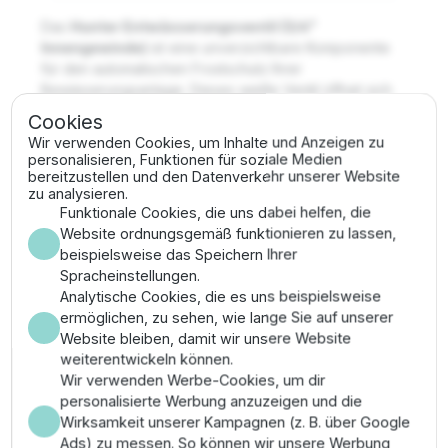
Das
Hunter Entwässerungsventil (3/4"
Innengewinde)
ist eine unverzichtbare Komponente
für den automatischen Frostschutz Ihrer
Bewässerungsanlage. Dieses weiße Ventil öffnet sich
automatisch, sobald der Leitungsdruck unter 0,2 bar
Cookies
sinkt, und lässt das restliche Wasser aus den Rohren in
Wir verwenden Cookies, um Inhalte und Anzeigen zu
eine Sickerschicht abfließen. Dies schützt das System
personalisieren, Funktionen für soziale Medien
zuverlässig vor Frostschäden durch gefrierendes
bereitzustellen und den Datenverkehr unserer Website
zu analysieren.
Wasser im Winter und verlängert die Lebensdauer der
Funktionale Cookies, die uns dabei helfen, die
gesamten Installation erheblich.
Website ordnungsgemäß funktionieren zu lassen,
Wichtigste Merkmale
beispielsweise das Speichern Ihrer
Spracheinstellungen.
Analytische Cookies, die es uns beispielsweise
✔
Anschluss:
3/4" Innengewinde (IG) für die
ermöglichen, zu sehen, wie lange Sie auf unserer
direkte Montage an PE-Rohr-Fittings.
Website bleiben, damit wir unsere Website
✔
Funktion:
Automatisches Entleeren der
weiterentwickeln können.
Leitungen bei Druckabfall (passiver Frostschutz).
Wir verwenden Werbe-Cookies, um dir
✔
Farbe:
Weiß zur einfachen Kennzeichnung im
personalisierte Werbung anzuzeigen und die
System.
Wirksamkeit unserer Kampagnen (z. B. über Google
✔
Material:
Robuster, korrosionsbeständiger
Ads) zu messen. So können wir unsere Werbung