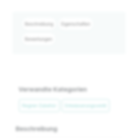
Beschreibung
Eigenschaften
Bewertungen
Verwandte Kategorien
Regner-Zubehör
Entwässerungsventil
Beschreibung