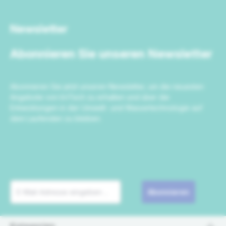
Newsletter
Abonnieren Sie unseren Newsletter
Abonnieren Sie jetzt unseren Newsletter, um die neuesten
Angebote von IrriTech zu erhalten und über die
Entwicklungen in der Umwelt- und Wassertechnologie auf
dem Laufenden zu bleiben.
Abonnieren