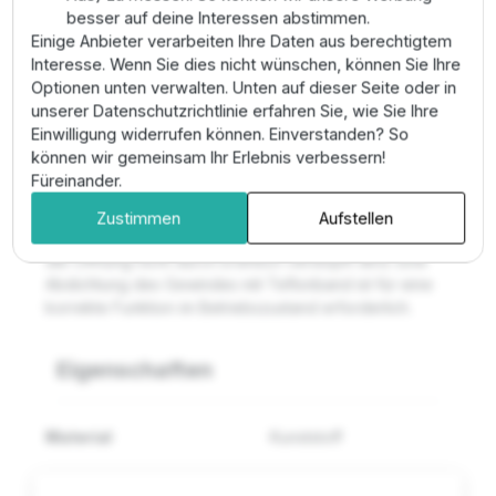
Kunststoff für dauerhafte Erdverlegung.
besser auf deine Interessen abstimmen.
Einige Anbieter verarbeiten Ihre Daten aus berechtigtem
Anwendungsbereich & Montage
Interesse. Wenn Sie dies nicht wünschen, können Sie Ihre
Optionen unten verwalten. Unten auf dieser Seite oder in
Dieses Ventil sollte an den tiefsten Punkten jeder
unserer Datenschutzrichtlinie erfahren Sie, wie Sie Ihre
Bewässerungszone installiert werden. Die Montage
Einwilligung widerrufen können. Einverstanden? So
erfolgt mittels eines T-Stücks mit entsprechendem 3/4"
können wir gemeinsam Ihr Erlebnis verbessern!
Außengewinde-Abgang. Wichtig: Platzieren Sie das
Füreinander.
Ventil stets in einer Packung aus grobem Kies oder
Schotter (ca. 30x30x30 cm), um sicherzustellen, dass
Zustimmen
Aufstellen
das austretende Wasser schnell versickern kann und
die Öffnung nicht durch Erdreich verstopft wird. Eine
Abdichtung des Gewindes mit Teflonband ist für eine
korrekte Funktion im Betriebszustand erforderlich.
Eigenschaften
Material
Kunststoff