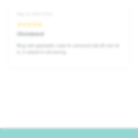
May 13, 2026 15:02
Uitstekend
Nog niet geplaatst, maar ik vermoed dat dit wel ok
is, is simpel in uitvoering