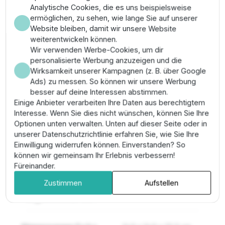
Kabel an eine spritzwassergeschützte Steckdose an.
Analytische Cookies, die es uns beispielsweise
Die Pumpe startet bei Erreichen des oberen
ermöglichen, zu sehen, wie lange Sie auf unserer
Schaltpunktes am vertikalen Schwimmer automatisch.
Website bleiben, damit wir unsere Website
weiterentwickeln können.
Pro-Tipp:
Nutzen Sie diese Pumpe ideal für
Wir verwenden Werbe-Cookies, um dir
Waschküchenschächte
, da der vertikale Schwimmer
personalisierte Werbung anzuzeigen und die
weniger anfällig für Schaumbildung ist als
Wirksamkeit unserer Kampagnen (z. B. über Google
herkömmliche Kabelschwimmer.
Ads) zu messen. So können wir unsere Werbung
besser auf deine Interessen abstimmen.
Einige Anbieter verarbeiten Ihre Daten aus berechtigtem
Plus- und Minuspunkte
Interesse. Wenn Sie dies nicht wünschen, können Sie Ihre
Optionen unten verwalten. Unten auf dieser Seite oder in
unserer Datenschutzrichtlinie erfahren Sie, wie Sie Ihre
Einfache Installation
check
Einwilligung widerrufen können. Einverstanden? So
Robuste
check
können wir gemeinsam Ihr Erlebnis verbessern!
Füreinander.
RVS-Material
check
Zustimmen
Aufstellen
Eigenschaften