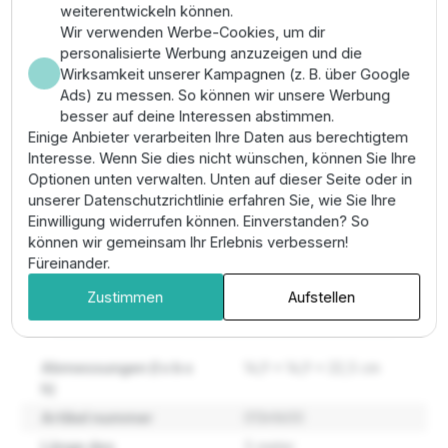
Pro-Tipp:
Installieren Sie ein
Rückschlagventil in der
weiterentwickeln können.
Druckleitung
, um das Zurückfließen des Wassers und
Wir verwenden Werbe-Cookies, um dir
somit unnötige Startvorgänge der Pumpe technisch zu
personalisierte Werbung anzuzeigen und die
minimieren.
Wirksamkeit unserer Kampagnen (z. B. über Google
Ads) zu messen. So können wir unsere Werbung
besser auf deine Interessen abstimmen.
Plus- und Minuspunkte
Einige Anbieter verarbeiten Ihre Daten aus berechtigtem
Interesse. Wenn Sie dies nicht wünschen, können Sie Ihre
Optionen unten verwalten. Unten auf dieser Seite oder in
Einfache Installation
check
unserer Datenschutzrichtlinie erfahren Sie, wie Sie Ihre
Robuste
check
Einwilligung widerrufen können. Einverstanden? So
können wir gemeinsam Ihr Erlebnis verbessern!
RVS-Material
check
Füreinander.
Zustimmen
Aufstellen
Eigenschaften
Abmessungen (l x b x
14,9 x 14,9 x 22,5 cm
h)
Artikel nummer
013n1600
Länge des
5 meter